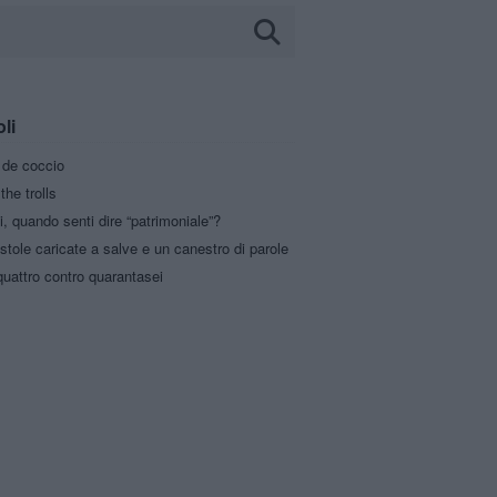
oli
a de coccio
the trolls
i, quando senti dire “patrimoniale”?
stole caricate a salve e un canestro di parole
uattro contro quarantasei