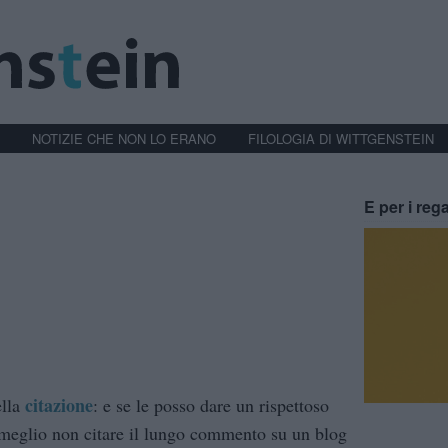
NOTIZIE CHE NON LO ERANO
FILOLOGIA DI WITTGENSTEIN
E per i rega
citazione
lla
: e se le posso dare un rispettoso
 meglio non citare il lungo commento su un blog