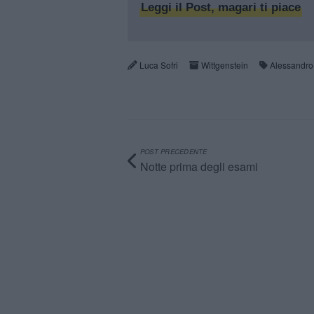
Leggi il Post, magari ti piace
Luca Sofri
Wittgenstein
Alessandro
POST PRECEDENTE
Notte prima degli esami