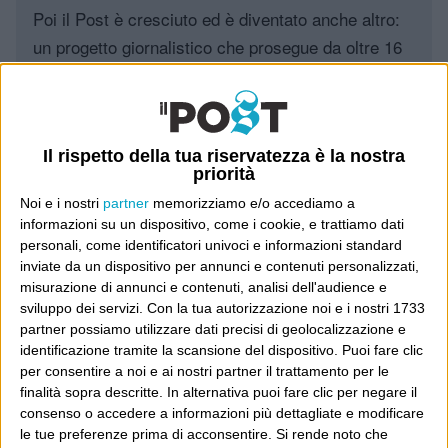
Poi il Post è cresciuto ed è diventato anche altro:
un progetto giornalistico che prosegue da oltre 16
anni, grazie a chi lo scopre, lo apprezza e lo
consiglia in giro.
Leggi il Post, magari ti piace
Il rispetto della tua riservatezza è la nostra
priorità
Noi e i nostri
partner
memorizziamo e/o accediamo a
informazioni su un dispositivo, come i cookie, e trattiamo dati
Luca Sofri
Wittgenstein
personali, come identificatori univoci e informazioni standard
inviate da un dispositivo per annunci e contenuti personalizzati,
misurazione di annunci e contenuti, analisi dell'audience e
sviluppo dei servizi.
Con la tua autorizzazione noi e i nostri 1733
partner possiamo utilizzare dati precisi di geolocalizzazione e
identificazione tramite la scansione del dispositivo. Puoi fare clic
POST PRECEDENTE
POST SUCCESSIVO
per consentire a noi e ai nostri partner il trattamento per le
“Carlo, digli di no”
finalità sopra descritte. In alternativa puoi fare clic per negare il
H2Odio
consenso o accedere a informazioni più dettagliate e modificare
le tue preferenze prima di acconsentire.
Si rende noto che