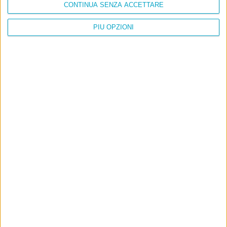
CONTINUA SENZA ACCETTARE
PIÙ OPZIONI
Info
AI che scrive di Taylor Swift come se fossi io
Filologia di Wittgenstein
Cookie