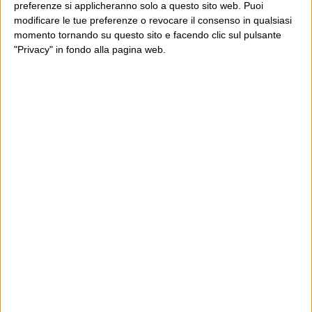
preferenze si applicheranno solo a questo sito web. Puoi
modificare le tue preferenze o revocare il consenso in qualsiasi
momento tornando su questo sito e facendo clic sul pulsante
"Privacy" in fondo alla pagina web.
Ultimi articoli
La sinistra de coccio
Don’t feed the trolls
A chi pensi, quando senti dire “patrimoniale”?
Con due pistole caricate a salve e un canestro di parole
Cinquantaquattro contro quarantasei