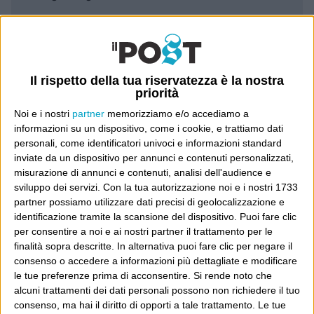
Leggi il Post, magari ti piace
Il rispetto della tua riservatezza è la nostra
Luca Sofri
Wittgenstein
priorità
Noi e i nostri
partner
memorizziamo e/o accediamo a
informazioni su un dispositivo, come i cookie, e trattiamo dati
personali, come identificatori univoci e informazioni standard
inviate da un dispositivo per annunci e contenuti personalizzati,
POST PRECEDENTE
POST SUCCESSIVO
misurazione di annunci e contenuti, analisi dell'audience e
David Grossman
Vediamo di capire
sviluppo dei servizi.
Con la tua autorizzazione noi e i nostri 1733
partner possiamo utilizzare dati precisi di geolocalizzazione e
identificazione tramite la scansione del dispositivo. Puoi fare clic
per consentire a noi e ai nostri partner il trattamento per le
finalità sopra descritte. In alternativa puoi fare clic per negare il
E per i regali di Natale
consenso o accedere a informazioni più dettagliate e modificare
le tue preferenze prima di acconsentire.
Si rende noto che
alcuni trattamenti dei dati personali possono non richiedere il tuo
consenso, ma hai il diritto di opporti a tale trattamento. Le tue