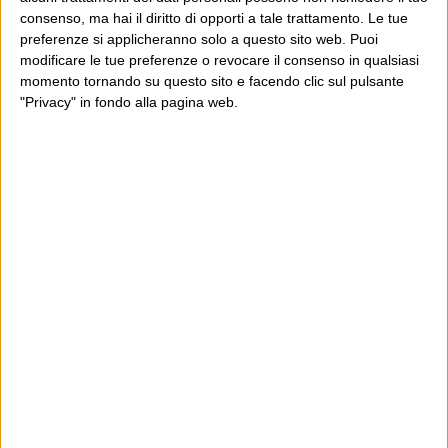
E per i regali di Natale
consenso, ma hai il diritto di opporti a tale trattamento. Le tue
preferenze si applicheranno solo a questo sito web. Puoi
modificare le tue preferenze o revocare il consenso in qualsiasi
momento tornando su questo sito e facendo clic sul pulsante
"Privacy" in fondo alla pagina web.
Ultimi articoli
La sinistra de coccio