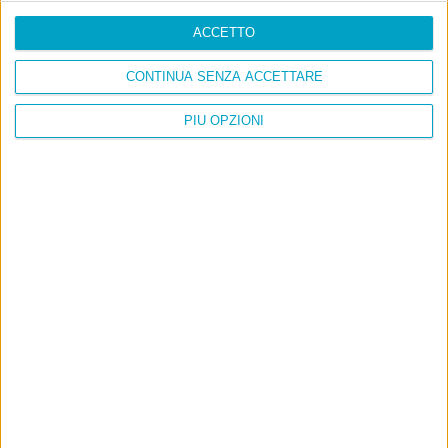
ACCETTO
CONTINUA SENZA ACCETTARE
PIÙ OPZIONI
Info
AI che scrive di Taylor Swift come se fossi io