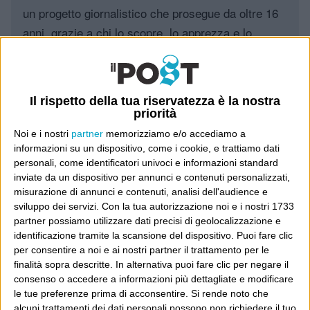
un progetto giornalistico che prosegue da oltre 16
anni, grazie a chi lo scopre, lo apprezza e lo
consiglia in giro.
Leggi il Post, magari ti piace
Il rispetto della tua riservatezza è la nostra
priorità
Noi e i nostri
partner
memorizziamo e/o accediamo a
Luca Sofri
Wittgenstein
informazioni su un dispositivo, come i cookie, e trattiamo dati
personali, come identificatori univoci e informazioni standard
inviate da un dispositivo per annunci e contenuti personalizzati,
misurazione di annunci e contenuti, analisi dell'audience e
sviluppo dei servizi.
Con la tua autorizzazione noi e i nostri 1733
partner possiamo utilizzare dati precisi di geolocalizzazione e
POST SUCCESSIVO
POST PRECEDENTE
identificazione tramite la scansione del dispositivo. Puoi fare clic
Peccato, lo volevano alla
Adoro certi comunicati stampa
Centrale del Latte
per consentire a noi e ai nostri partner il trattamento per le
finalità sopra descritte. In alternativa puoi fare clic per negare il
consenso o accedere a informazioni più dettagliate e modificare
le tue preferenze prima di acconsentire.
Si rende noto che
alcuni trattamenti dei dati personali possono non richiedere il tuo