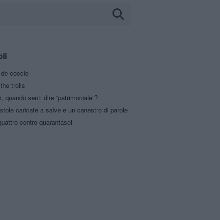
oli
a de coccio
the trolls
i, quando senti dire “patrimoniale”?
stole caricate a salve e un canestro di parole
uattro contro quarantasei