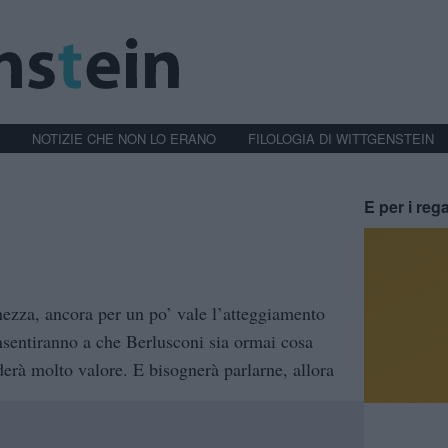
NOTIZIE CHE NON LO ERANO
FILOLOGIA DI WITTGENSTEIN
E per i rega
hezza, ancora per un po’ vale l’atteggiamento
onsentiranno a che Berlusconi sia ormai cosa
rderà molto valore. E bisognerà parlarne, allora