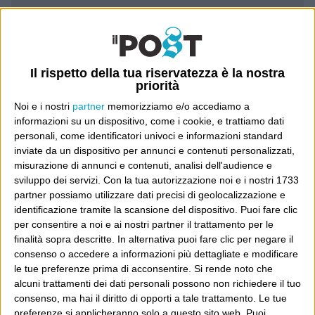
Luca Sofri
Wittgenstein
Il rispetto della tua riservatezza è la nostra
priorità
Noi e i nostri
partner
memorizziamo e/o accediamo a
informazioni su un dispositivo, come i cookie, e trattiamo dati
POST PRECEDENTE
personali, come identificatori univoci e informazioni standard
POST SUCCESSIVO
Vacci piano
Pulizie domenicali
inviate da un dispositivo per annunci e contenuti personalizzati,
misurazione di annunci e contenuti, analisi dell'audience e
sviluppo dei servizi.
Con la tua autorizzazione noi e i nostri 1733
partner possiamo utilizzare dati precisi di geolocalizzazione e
identificazione tramite la scansione del dispositivo. Puoi fare clic
E per i regali di Natale
per consentire a noi e ai nostri partner il trattamento per le
finalità sopra descritte. In alternativa puoi fare clic per negare il
consenso o accedere a informazioni più dettagliate e modificare
le tue preferenze prima di acconsentire.
Si rende noto che
alcuni trattamenti dei dati personali possono non richiedere il tuo
consenso, ma hai il diritto di opporti a tale trattamento. Le tue
preferenze si applicheranno solo a questo sito web. Puoi