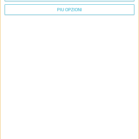
PIÙ OPZIONI
Info
AI che scrive di Taylor Swift come se fossi io
Filologia di Wittgenstein
Cookie
Informativa sui cookie