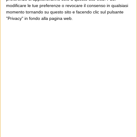
modificare le tue preferenze o revocare il consenso in qualsiasi
momento tornando su questo sito e facendo clic sul pulsante
"Privacy" in fondo alla pagina web.
Ultimi articoli
La sinistra de coccio
Don’t feed the trolls
A chi pensi, quando senti dire “patrimoniale”?
Con due pistole caricate a salve e un canestro di parole
Cinquantaquattro contro quarantasei