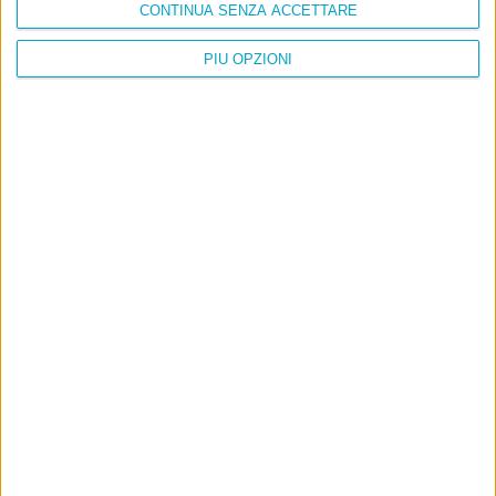
CONTINUA SENZA ACCETTARE
PIÙ OPZIONI
Info
AI che scrive di Taylor Swift come se fossi io
Filologia di Wittgenstein
Cookie