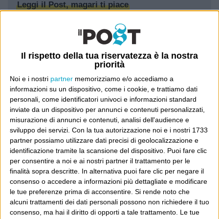
Leggi il Post, magari ti piace
Luca Sofri
Wittgenstein
Il rispetto della tua riservatezza è la nostra
priorità
Noi e i nostri
partner
memorizziamo e/o accediamo a
informazioni su un dispositivo, come i cookie, e trattiamo dati
personali, come identificatori univoci e informazioni standard
POST SUCCESSIVO
inviate da un dispositivo per annunci e contenuti personalizzati,
POST PRECEDENTE
La resa dei conti
misurazione di annunci e contenuti, analisi dell'audience e
TuTubo
sviluppo dei servizi.
Con la tua autorizzazione noi e i nostri 1733
partner possiamo utilizzare dati precisi di geolocalizzazione e
identificazione tramite la scansione del dispositivo. Puoi fare clic
per consentire a noi e ai nostri partner il trattamento per le
finalità sopra descritte. In alternativa puoi fare clic per negare il
E per i regali di Natale
consenso o accedere a informazioni più dettagliate e modificare
le tue preferenze prima di acconsentire.
Si rende noto che
alcuni trattamenti dei dati personali possono non richiedere il tuo
consenso, ma hai il diritto di opporti a tale trattamento. Le tue