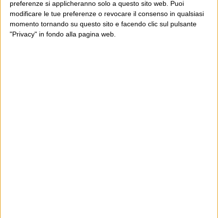
preferenze si applicheranno solo a questo sito web. Puoi
modificare le tue preferenze o revocare il consenso in qualsiasi
momento tornando su questo sito e facendo clic sul pulsante
"Privacy" in fondo alla pagina web.
Ultimi articoli
La sinistra de coccio
Don’t feed the trolls
A chi pensi, quando senti dire “patrimoniale”?
Con due pistole caricate a salve e un canestro di parole
Cinquantaquattro contro quarantasei