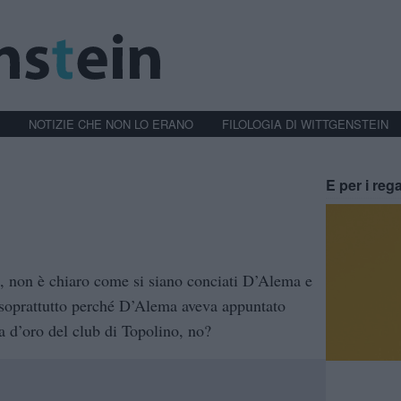
NOTIZIE CHE NON LO ERANO
FILOLOGIA DI WITTGENSTEIN
E per i rega
a, non è chiaro come si siano conciati D’Alema e
soprattutto perché D’Alema aveva appuntato
a d’oro del club di Topolino, no?