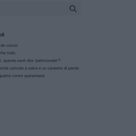
oli
a de coccio
the trolls
i, quando senti dire “patrimoniale”?
stole caricate a salve e un canestro di parole
uattro contro quarantasei