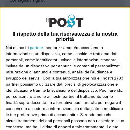
Leggi il Post, magari ti piace
Il rispetto della tua riservatezza è la nostra
Luca Sofri
Wittgenstein
priorità
Noi e i nostri
partner
memorizziamo e/o accediamo a
informazioni su un dispositivo, come i cookie, e trattiamo dati
personali, come identificatori univoci e informazioni standard
inviate da un dispositivo per annunci e contenuti personalizzati,
misurazione di annunci e contenuti, analisi dell'audience e
POST PRECEDENTE
POST SUCCESSIVO
The zap on the feet
Perfetto questa cippa
sviluppo dei servizi.
Con la tua autorizzazione noi e i nostri 1733
partner possiamo utilizzare dati precisi di geolocalizzazione e
identificazione tramite la scansione del dispositivo. Puoi fare clic
per consentire a noi e ai nostri partner il trattamento per le
finalità sopra descritte. In alternativa puoi fare clic per negare il
E per i regali di Natale
consenso o accedere a informazioni più dettagliate e modificare
le tue preferenze prima di acconsentire.
Si rende noto che
alcuni trattamenti dei dati personali possono non richiedere il tuo
consenso, ma hai il diritto di opporti a tale trattamento. Le tue