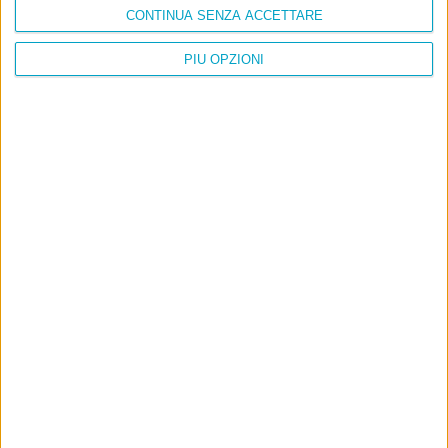
CONTINUA SENZA ACCETTARE
PIÙ OPZIONI
Info
AI che scrive di Taylor Swift come se fossi io
Filologia di Wittgenstein
Cookie