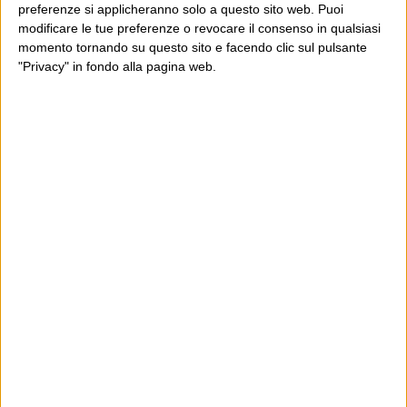
preferenze si applicheranno solo a questo sito web. Puoi
modificare le tue preferenze o revocare il consenso in qualsiasi
momento tornando su questo sito e facendo clic sul pulsante
"Privacy" in fondo alla pagina web.
Ultimi articoli
La sinistra de coccio
Don’t feed the trolls
A chi pensi, quando senti dire “patrimoniale”?
Con due pistole caricate a salve e un canestro di parole
Cinquantaquattro contro quarantasei