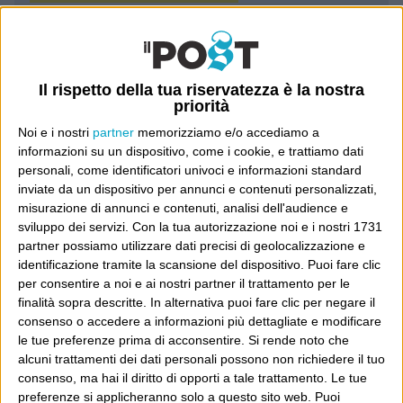
Luca Sofri
Wittgenstein
Il rispetto della tua riservatezza è la nostra
priorità
Noi e i nostri
partner
memorizziamo e/o accediamo a
informazioni su un dispositivo, come i cookie, e trattiamo dati
personali, come identificatori univoci e informazioni standard
POST PRECEDENTE
POST SUCCESSIVO
Sono fuori per l’indulto
Bravi
inviate da un dispositivo per annunci e contenuti personalizzati,
misurazione di annunci e contenuti, analisi dell'audience e
sviluppo dei servizi.
Con la tua autorizzazione noi e i nostri 1731
partner possiamo utilizzare dati precisi di geolocalizzazione e
identificazione tramite la scansione del dispositivo. Puoi fare clic
E per i regali di Natale
per consentire a noi e ai nostri partner il trattamento per le
finalità sopra descritte. In alternativa puoi fare clic per negare il
consenso o accedere a informazioni più dettagliate e modificare
le tue preferenze prima di acconsentire.
Si rende noto che
alcuni trattamenti dei dati personali possono non richiedere il tuo
consenso, ma hai il diritto di opporti a tale trattamento. Le tue
preferenze si applicheranno solo a questo sito web. Puoi