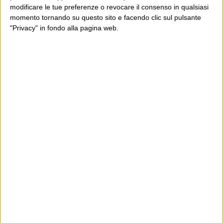
modificare le tue preferenze o revocare il consenso in qualsiasi
momento tornando su questo sito e facendo clic sul pulsante
"Privacy" in fondo alla pagina web.
Ultimi articoli
La sinistra de coccio
Don’t feed the trolls
A chi pensi, quando senti dire “patrimoniale”?
Con due pistole caricate a salve e un canestro di parole
Cinquantaquattro contro quarantasei