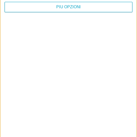
PIÙ OPZIONI
Info
AI che scrive di Taylor Swift come se fossi io
Filologia di Wittgenstein
Cookie
Informativa sui cookie