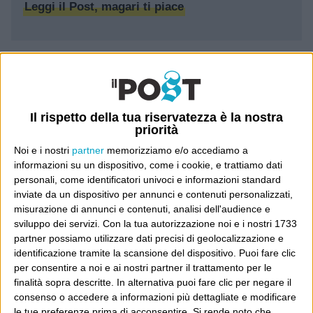
Leggi il Post, magari ti piace
Luca Sofri
Wittgenstein
Il rispetto della tua riservatezza è la nostra
priorità
Noi e i nostri
partner
memorizziamo e/o accediamo a
POST SUCCESSIVO
informazioni su un dispositivo, come i cookie, e trattiamo dati
personali, come identificatori univoci e informazioni standard
inviate da un dispositivo per annunci e contenuti personalizzati,
POST PRECEDENTE
misurazione di annunci e contenuti, analisi dell'audience e
Questa la
sviluppo dei servizi.
Con la tua autorizzazione noi e i nostri 1733
mettiamo nel
partner possiamo utilizzare dati precisi di geolocalizzazione e
solito
contenitore
identificazione tramite la scansione del dispositivo. Puoi fare clic
per consentire a noi e ai nostri partner il trattamento per le
finalità sopra descritte. In alternativa puoi fare clic per negare il
consenso o accedere a informazioni più dettagliate e modificare
YMCA
le tue preferenze prima di acconsentire.
Si rende noto che