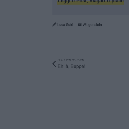
Leggi il Post, magari ti piace
Luca Sofri
Wittgenstein
POST PRECEDENTE
Ehilà, Beppe!