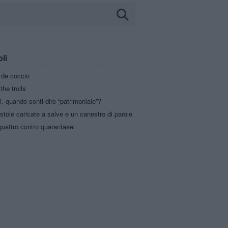
oli
a de coccio
the trolls
i, quando senti dire “patrimoniale”?
stole caricate a salve e un canestro di parole
uattro contro quarantasei