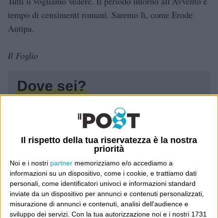
Tutti li vogliamo vedere. Il periodo intorno all’Avvento è
tempo di censimenti romani. Saremo lì, come Erode
Antipa.
Il Foglio
Dove sei?
Wittgenstein è il blog di Luca Sofri, il fondatore e
direttore editoriale del giornale online il Post. Forse
sei qui perché conosci già il Post, o forse sei
Il rispetto della tua riservatezza è la nostra
priorità
capitato qui per altri giri.
Noi e i nostri
partner
memorizziamo e/o accediamo a
In questo secondo caso, e se Wittgenstein ti piace,
informazioni su un dispositivo, come i cookie, e trattiamo dati
personali, come identificatori univoci e informazioni standard
potrebbe piacerti anche il Post: che è partito
inviate da un dispositivo per annunci e contenuti personalizzati,
proprio da qui, e dal voler portare gli approcci di
misurazione di annunci e contenuti, analisi dell'audience e
questo blog dentro a un progetto più grande.
sviluppo dei servizi.
Con la tua autorizzazione noi e i nostri 1731