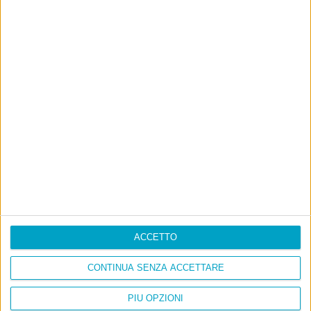
La sinistra de coccio
Don’t feed the trolls
A chi pensi, quando senti dire “patrimoniale”?
Con due pistole caricate a salve e un canestro di parole
Cinquantaquattro contro quarantasei
ACCETTO
CONTINUA SENZA ACCETTARE
PIÙ OPZIONI