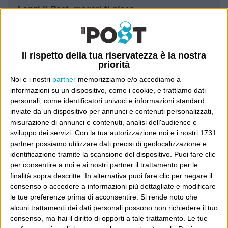
Leggi il Post, magari ti piace
Luca Sofri
Wittgenstein
Il rispetto della tua riservatezza è la nostra
priorità
Noi e i nostri
partner
memorizziamo e/o accediamo a
informazioni su un dispositivo, come i cookie, e trattiamo dati
personali, come identificatori univoci e informazioni standard
inviate da un dispositivo per annunci e contenuti personalizzati,
POST PRECEDENTE
POST SUCCESSIVO
“Alle 19,02 la seduta fu tolta”
Wittgenstein come Chi
misurazione di annunci e contenuti, analisi dell'audience e
sviluppo dei servizi.
Con la tua autorizzazione noi e i nostri 1731
partner possiamo utilizzare dati precisi di geolocalizzazione e
identificazione tramite la scansione del dispositivo. Puoi fare clic
per consentire a noi e ai nostri partner il trattamento per le
E per i regali di Natale
finalità sopra descritte. In alternativa puoi fare clic per negare il
consenso o accedere a informazioni più dettagliate e modificare
le tue preferenze prima di acconsentire.
Si rende noto che
alcuni trattamenti dei dati personali possono non richiedere il tuo
consenso, ma hai il diritto di opporti a tale trattamento. Le tue