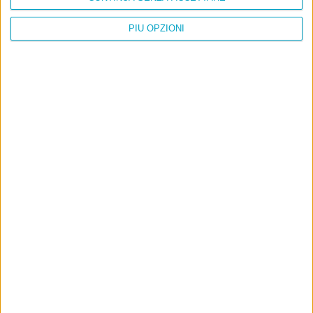
PIÙ OPZIONI
Info
AI che scrive di Taylor Swift come se fossi io
Filologia di Wittgenstein
Cookie
Informativa sui cookie