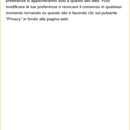
preferenze si applicheranno solo a questo sito web. Puoi
modificare le tue preferenze o revocare il consenso in qualsiasi
momento tornando su questo sito e facendo clic sul pulsante
"Privacy" in fondo alla pagina web.
Ultimi articoli
La sinistra de coccio
Don’t feed the trolls
A chi pensi, quando senti dire “patrimoniale”?
Con due pistole caricate a salve e un canestro di parole
Cinquantaquattro contro quarantasei