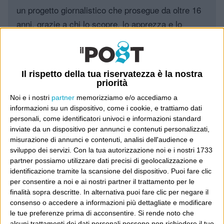
un progetto giornalistico che prosegue da oltre 16
anni, grazie a chi lo scopre, lo apprezza e lo
consiglia in giro.
Leggi il Post, magari ti piace
Il rispetto della tua riservatezza è la nostra
priorità
Noi e i nostri
partner
memorizziamo e/o accediamo a
Luca Sofri
Wittgenstein
informazioni su un dispositivo, come i cookie, e trattiamo dati
personali, come identificatori univoci e informazioni standard
inviate da un dispositivo per annunci e contenuti personalizzati,
misurazione di annunci e contenuti, analisi dell'audience e
sviluppo dei servizi.
Con la tua autorizzazione noi e i nostri 1733
partner possiamo utilizzare dati precisi di geolocalizzazione e
POST PRECEDENTE
identificazione tramite la scansione del dispositivo. Puoi fare clic
POST SUCCESSIVO
Nei panni di una bionda
per consentire a noi e ai nostri partner il trattamento per le
Altro giro, altra corsa
finalità sopra descritte. In alternativa puoi fare clic per negare il
consenso o accedere a informazioni più dettagliate e modificare
le tue preferenze prima di acconsentire.
Si rende noto che
alcuni trattamenti dei dati personali possono non richiedere il tuo