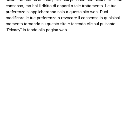
E per i regali di Natale
consenso, ma hai il diritto di opporti a tale trattamento. Le tue
preferenze si applicheranno solo a questo sito web. Puoi
modificare le tue preferenze o revocare il consenso in qualsiasi
momento tornando su questo sito e facendo clic sul pulsante
"Privacy" in fondo alla pagina web.
Ultimi articoli
La sinistra de coccio