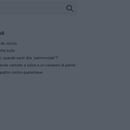
oli
a de coccio
the trolls
i, quando senti dire “patrimoniale”?
stole caricate a salve e un canestro di parole
uattro contro quarantasei