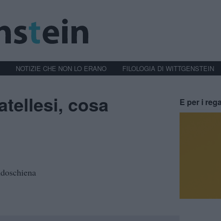
NOTIZIE CHE NON LO ERANO
FILOLOGIA DI WITTGENSTEIN
tellesi, cosa
E per i rega
ndoschiena