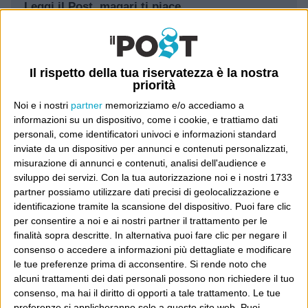
Leggi il Post, magari ti piace
Luca Sofri
Wittgenstein
Il rispetto della tua riservatezza è la nostra
priorità
Noi e i nostri
partner
memorizziamo e/o accediamo a
informazioni su un dispositivo, come i cookie, e trattiamo dati
personali, come identificatori univoci e informazioni standard
POST PRECEDENTE
POST SUCCESSIVO
inviate da un dispositivo per annunci e contenuti personalizzati,
Oplà
La gara a chi è peggio
misurazione di annunci e contenuti, analisi dell'audience e
sviluppo dei servizi.
Con la tua autorizzazione noi e i nostri 1733
partner possiamo utilizzare dati precisi di geolocalizzazione e
identificazione tramite la scansione del dispositivo. Puoi fare clic
per consentire a noi e ai nostri partner il trattamento per le
E per i regali di Natale
finalità sopra descritte. In alternativa puoi fare clic per negare il
consenso o accedere a informazioni più dettagliate e modificare
le tue preferenze prima di acconsentire.
Si rende noto che
alcuni trattamenti dei dati personali possono non richiedere il tuo
consenso, ma hai il diritto di opporti a tale trattamento. Le tue
preferenze si applicheranno solo a questo sito web. Puoi