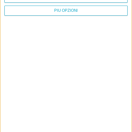
PIÙ OPZIONI
Info
AI che scrive di Taylor Swift come se fossi io
Filologia di Wittgenstein
Cookie
Informativa sui cookie