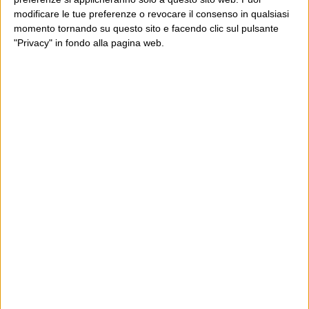
modificare le tue preferenze o revocare il consenso in qualsiasi
momento tornando su questo sito e facendo clic sul pulsante
"Privacy" in fondo alla pagina web.
Ultimi articoli
La sinistra de coccio
Don’t feed the trolls
A chi pensi, quando senti dire “patrimoniale”?
Con due pistole caricate a salve e un canestro di parole
Cinquantaquattro contro quarantasei