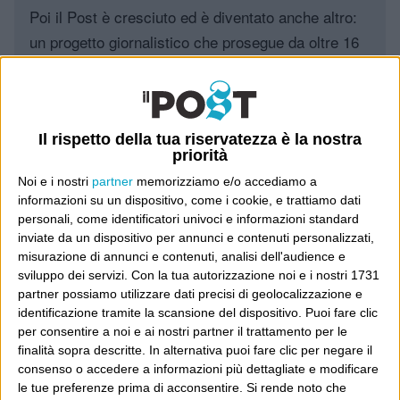
Poi il Post è cresciuto ed è diventato anche altro:
un progetto giornalistico che prosegue da oltre 16
anni, grazie a chi lo scopre, lo apprezza e lo
consiglia in giro.
Leggi il Post, magari ti piace
Il rispetto della tua riservatezza è la nostra
priorità
Noi e i nostri
partner
memorizziamo e/o accediamo a
informazioni su un dispositivo, come i cookie, e trattiamo dati
Luca Sofri
Wittgenstein
personali, come identificatori univoci e informazioni standard
inviate da un dispositivo per annunci e contenuti personalizzati,
misurazione di annunci e contenuti, analisi dell'audience e
sviluppo dei servizi.
Con la tua autorizzazione noi e i nostri 1731
partner possiamo utilizzare dati precisi di geolocalizzazione e
identificazione tramite la scansione del dispositivo. Puoi fare clic
POST PRECEDENTE
POST SUCCESSIVO
per consentire a noi e ai nostri partner il trattamento per le
A quelli che seguono
finalità sopra descritte. In alternativa puoi fare clic per negare il
By the time we got to Woodcock
consenso o accedere a informazioni più dettagliate e modificare
le tue preferenze prima di acconsentire.
Si rende noto che