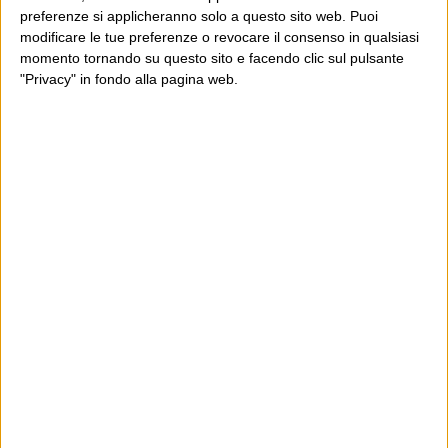
preferenze si applicheranno solo a questo sito web. Puoi
modificare le tue preferenze o revocare il consenso in qualsiasi
momento tornando su questo sito e facendo clic sul pulsante
"Privacy" in fondo alla pagina web.
Ultimi articoli
La sinistra de coccio
Don’t feed the trolls
A chi pensi, quando senti dire “patrimoniale”?
Con due pistole caricate a salve e un canestro di parole