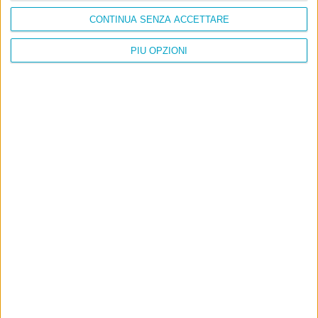
CONTINUA SENZA ACCETTARE
PIÙ OPZIONI
Info
AI che scrive di Taylor Swift come se fossi io
Filologia di Wittgenstein
Cookie