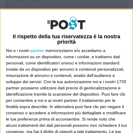
Leggi il Post, magari ti piace
Luca Sofri
Wittgenstein
Il rispetto della tua riservatezza è la nostra
priorità
Noi e i nostri
partner
memorizziamo e/o accediamo a
informazioni su un dispositivo, come i cookie, e trattiamo dati
personali, come identificatori univoci e informazioni standard
inviate da un dispositivo per annunci e contenuti personalizzati,
POST PRECEDENTE
misurazione di annunci e contenuti, analisi dell'audience e
POST SUCCESSIVO
Test
sviluppo dei servizi.
Con la tua autorizzazione noi e i nostri 1733
“Un sito archeologico”
partner possiamo utilizzare dati precisi di geolocalizzazione e
identificazione tramite la scansione del dispositivo. Puoi fare clic
per consentire a noi e ai nostri partner il trattamento per le
finalità sopra descritte. In alternativa puoi fare clic per negare il
consenso o accedere a informazioni più dettagliate e modificare
E per i regali di Natale
le tue preferenze prima di acconsentire.
Si rende noto che
alcuni trattamenti dei dati personali possono non richiedere il tuo
consenso, ma hai il diritto di opporti a tale trattamento. Le tue