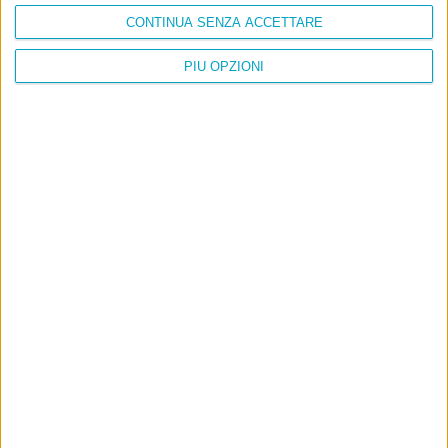
CONTINUA SENZA ACCETTARE
PIÙ OPZIONI
Info
AI che scrive di Taylor Swift come se fossi io
Filologia di Wittgenstein
Cookie