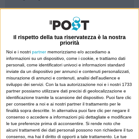
Leggi il Post, magari ti piace
Il rispetto della tua riservatezza è la nostra
Luca Sofri
Wittgenstein
priorità
Noi e i nostri
partner
memorizziamo e/o accediamo a
informazioni su un dispositivo, come i cookie, e trattiamo dati
personali, come identificatori univoci e informazioni standard
inviate da un dispositivo per annunci e contenuti personalizzati,
POST SUCCESSIVO
misurazione di annunci e contenuti, analisi dell'audience e
POST PRECEDENTE
Luca Sofri, 33, 57th street, New
Postcards from the edge
sviluppo dei servizi.
Con la tua autorizzazione noi e i nostri 1733
York, NY
partner possiamo utilizzare dati precisi di geolocalizzazione e
identificazione tramite la scansione del dispositivo. Puoi fare clic
per consentire a noi e ai nostri partner il trattamento per le
finalità sopra descritte. In alternativa puoi fare clic per negare il
E per i regali di Natale
consenso o accedere a informazioni più dettagliate e modificare
le tue preferenze prima di acconsentire.
Si rende noto che
alcuni trattamenti dei dati personali possono non richiedere il tuo
consenso, ma hai il diritto di opporti a tale trattamento. Le tue