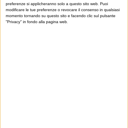
preferenze si applicheranno solo a questo sito web. Puoi
modificare le tue preferenze o revocare il consenso in qualsiasi
momento tornando su questo sito e facendo clic sul pulsante
"Privacy" in fondo alla pagina web.
Ultimi articoli
La sinistra de coccio
Don’t feed the trolls
A chi pensi, quando senti dire “patrimoniale”?
Con due pistole caricate a salve e un canestro di parole