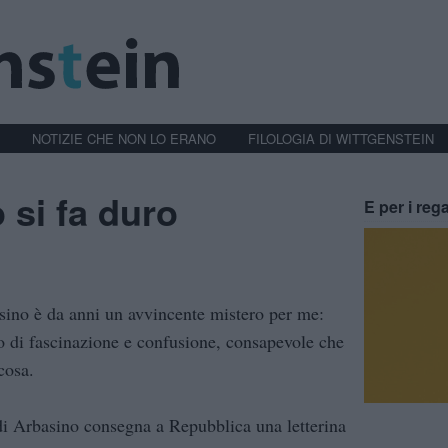
NOTIZIE CHE NON LO ERANO
FILOLOGIA DI WITTGENSTEIN
 si fa duro
E per i rega
sino è da anni un avvincente mistero per me:
o di fascinazione e confusione, consapevole che
cosa.
di Arbasino consegna a Repubblica una letterina