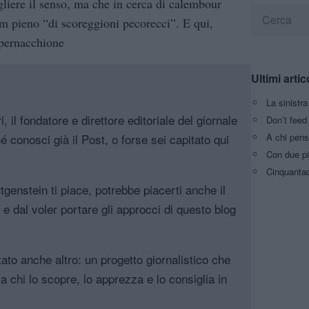
gliere il senso, ma che in cerca di calembour
m pieno “di scoreggioni pecorecci”. E qui,
 pernacchione
Ultimi artic
La sinistr
, il fondatore e direttore editoriale del giornale
Don’t feed 
A chi pens
é conosci già il Post, o forse sei capitato qui
Con due pi
Cinquantaq
genstein ti piace, potrebbe piacerti anche il
, e dal voler portare gli approcci di questo blog
tato anche altro: un progetto giornalistico che
a chi lo scopre, lo apprezza e lo consiglia in