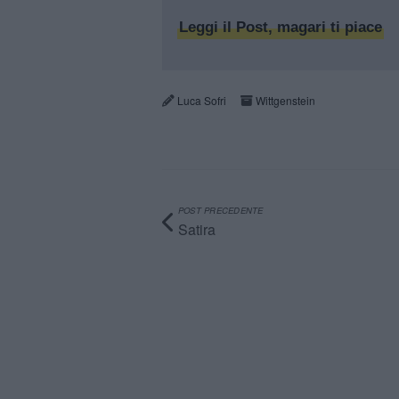
Leggi il Post, magari ti piace
Luca Sofri
Wittgenstein
POST PRECEDENTE
Satira