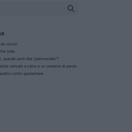
oli
a de coccio
the trolls
i, quando senti dire “patrimoniale”?
stole caricate a salve e un canestro di parole
uattro contro quarantasei