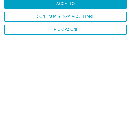
ACCETTO
CONTINUA SENZA ACCETTARE
PIÙ OPZIONI
Info
AI che scrive di Taylor Swift come se fossi io
Filologia di Wittgenstein