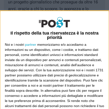
un progetto giornalistico che prosegue da oltre 16
anni, grazie a chi lo scopre, lo apprezza e lo
consiglia in giro.
Leggi il Post, magari ti piace
Il rispetto della tua riservatezza è la nostra
priorità
Noi e i nostri
partner
memorizziamo e/o accediamo a
Luca Sofri
Wittgenstein
informazioni su un dispositivo, come i cookie, e trattiamo dati
personali, come identificatori univoci e informazioni standard
inviate da un dispositivo per annunci e contenuti personalizzati,
misurazione di annunci e contenuti, analisi dell'audience e
sviluppo dei servizi.
Con la tua autorizzazione noi e i nostri 1731
partner possiamo utilizzare dati precisi di geolocalizzazione e
POST PRECEDENTE
POST SUCCESSIVO
Anno nuovo
Avanti
identificazione tramite la scansione del dispositivo. Puoi fare clic
per consentire a noi e ai nostri partner il trattamento per le
finalità sopra descritte. In alternativa puoi fare clic per negare il
consenso o accedere a informazioni più dettagliate e modificare
le tue preferenze prima di acconsentire.
Si rende noto che
E per i regali di Natale
alcuni trattamenti dei dati personali possono non richiedere il tuo