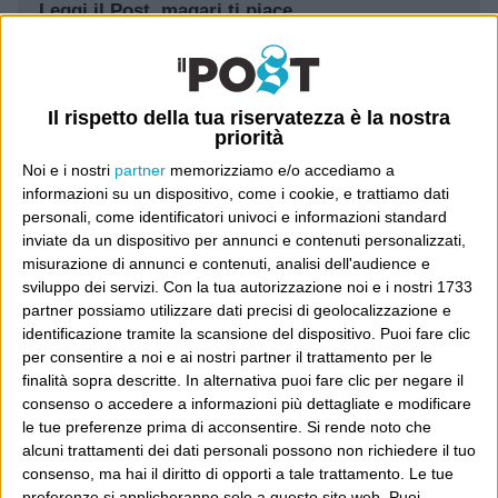
Leggi il Post, magari ti piace
Luca Sofri
Wittgenstein
Il rispetto della tua riservatezza è la nostra
priorità
Noi e i nostri
partner
memorizziamo e/o accediamo a
informazioni su un dispositivo, come i cookie, e trattiamo dati
personali, come identificatori univoci e informazioni standard
POST PRECEDENTE
POST SUCCESSIVO
inviate da un dispositivo per annunci e contenuti personalizzati,
Farsi riconoscere
C’è molto entusiasmo
misurazione di annunci e contenuti, analisi dell'audience e
sviluppo dei servizi.
Con la tua autorizzazione noi e i nostri 1733
partner possiamo utilizzare dati precisi di geolocalizzazione e
identificazione tramite la scansione del dispositivo. Puoi fare clic
per consentire a noi e ai nostri partner il trattamento per le
E per i regali di Natale
finalità sopra descritte. In alternativa puoi fare clic per negare il
consenso o accedere a informazioni più dettagliate e modificare
le tue preferenze prima di acconsentire.
Si rende noto che
alcuni trattamenti dei dati personali possono non richiedere il tuo
consenso, ma hai il diritto di opporti a tale trattamento. Le tue
preferenze si applicheranno solo a questo sito web. Puoi