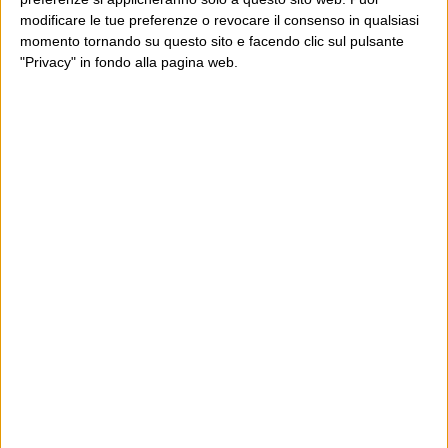
modificare le tue preferenze o revocare il consenso in qualsiasi
momento tornando su questo sito e facendo clic sul pulsante
"Privacy" in fondo alla pagina web.
Ultimi articoli
La sinistra de coccio
Don’t feed the trolls
A chi pensi, quando senti dire “patrimoniale”?
Con due pistole caricate a salve e un canestro di parole
Cinquantaquattro contro quarantasei