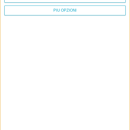
PIÙ OPZIONI
Info
AI che scrive di Taylor Swift come se fossi io
Filologia di Wittgenstein
Cookie
Informativa sui cookie