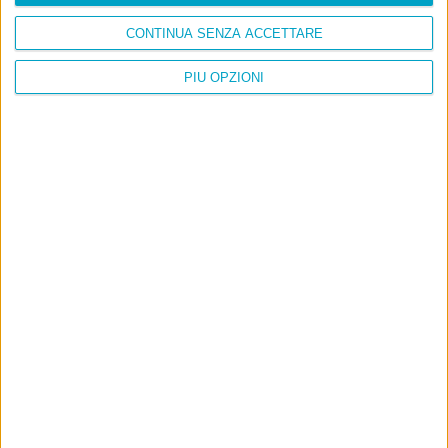
CONTINUA SENZA ACCETTARE
PIÙ OPZIONI
Info
AI che scrive di Taylor Swift come se fossi io
Filologia di Wittgenstein