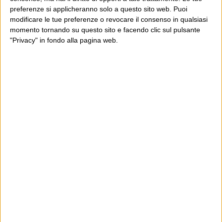
preferenze si applicheranno solo a questo sito web. Puoi
modificare le tue preferenze o revocare il consenso in qualsiasi
momento tornando su questo sito e facendo clic sul pulsante
"Privacy" in fondo alla pagina web.
Ultimi articoli
La sinistra de coccio
Don’t feed the trolls
A chi pensi, quando senti dire “patrimoniale”?
Con due pistole caricate a salve e un canestro di parole