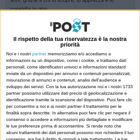
consiglia in giro.
Leggi il Post, magari ti piace
Il rispetto della tua riservatezza è la nostra
priorità
Luca Sofri
Wittgenstein
Noi e i nostri
partner
memorizziamo e/o accediamo a
informazioni su un dispositivo, come i cookie, e trattiamo dati
personali, come identificatori univoci e informazioni standard
inviate da un dispositivo per annunci e contenuti personalizzati,
misurazione di annunci e contenuti, analisi dell'audience e
sviluppo dei servizi.
Con la tua autorizzazione noi e i nostri 1733
POST PRECEDENTE
POST SUCCESSIVO
Villages, beautiful, countryside…
Disturbi
partner possiamo utilizzare dati precisi di geolocalizzazione e
identificazione tramite la scansione del dispositivo. Puoi fare clic
per consentire a noi e ai nostri partner il trattamento per le
finalità sopra descritte. In alternativa puoi fare clic per negare il
consenso o accedere a informazioni più dettagliate e modificare
E per i regali di Natale
le tue preferenze prima di acconsentire.
Si rende noto che
alcuni trattamenti dei dati personali possono non richiedere il tuo
consenso, ma hai il diritto di opporti a tale trattamento. Le tue