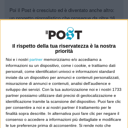
Poi il Post è cresciuto ed è diventato anche altro:
un progetto giornalistico che prosegue da oltre 16
anni, grazie a chi lo scopre, lo apprezza e lo
consiglia in giro.
Il rispetto della tua riservatezza è la nostra
Leggi il Post, magari ti piace
priorità
Noi e i nostri
partner
memorizziamo e/o accediamo a
informazioni su un dispositivo, come i cookie, e trattiamo dati
Luca Sofri
Wittgenstein
personali, come identificatori univoci e informazioni standard
inviate da un dispositivo per annunci e contenuti personalizzati,
misurazione di annunci e contenuti, analisi dell'audience e
sviluppo dei servizi.
Con la tua autorizzazione noi e i nostri 1733
partner possiamo utilizzare dati precisi di geolocalizzazione e
identificazione tramite la scansione del dispositivo. Puoi fare clic
per consentire a noi e ai nostri partner il trattamento per le
POST PRECEDENTE
POST SUCCESSIVO
finalità sopra descritte. In alternativa puoi fare clic per negare il
Bravi
“Siamo quelli che aspettavamo”
consenso o accedere a informazioni più dettagliate e modificare
le tue preferenze prima di acconsentire.
Si rende noto che