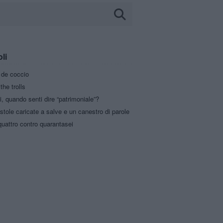
oli
a de coccio
the trolls
i, quando senti dire “patrimoniale”?
stole caricate a salve e un canestro di parole
uattro contro quarantasei