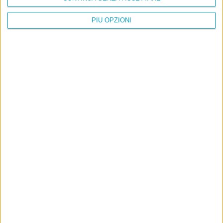
PIÙ OPZIONI
Info
AI che scrive di Taylor Swift come se fossi io
Filologia di Wittgenstein
Cookie
Informativa sui cookie