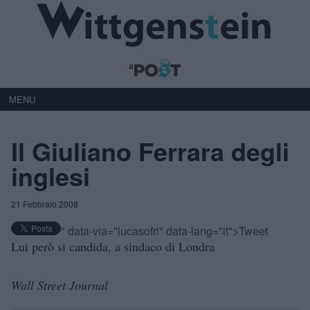
MENU
Il Giuliano Ferrara degli
inglesi
21 Febbraio 2008
" data-via="lucasofri" data-lang="it">Tweet
Lui però si candida, a sindaco di Londra
Wall Street Journal