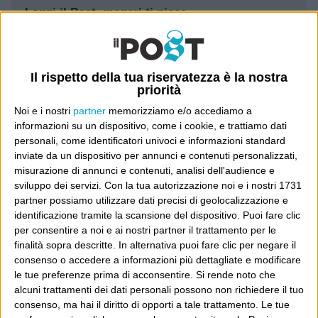
Leggi il Post, magari ti piace
Luca Sofri
Wittgenstein
Il rispetto della tua riservatezza è la nostra
priorità
Noi e i nostri
partner
memorizziamo e/o accediamo a
informazioni su un dispositivo, come i cookie, e trattiamo dati
personali, come identificatori univoci e informazioni standard
inviate da un dispositivo per annunci e contenuti personalizzati,
POST PRECEDENTE
POST SUCCESSIVO
Citizens can
Fan
misurazione di annunci e contenuti, analisi dell'audience e
sviluppo dei servizi.
Con la tua autorizzazione noi e i nostri 1731
partner possiamo utilizzare dati precisi di geolocalizzazione e
identificazione tramite la scansione del dispositivo. Puoi fare clic
per consentire a noi e ai nostri partner il trattamento per le
E per i regali di Natale
finalità sopra descritte. In alternativa puoi fare clic per negare il
consenso o accedere a informazioni più dettagliate e modificare
le tue preferenze prima di acconsentire.
Si rende noto che
alcuni trattamenti dei dati personali possono non richiedere il tuo
consenso, ma hai il diritto di opporti a tale trattamento. Le tue