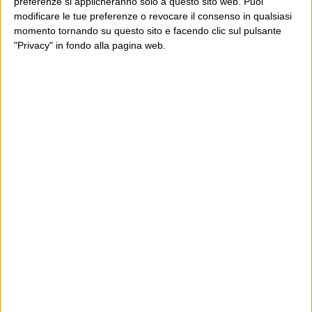
preferenze si applicheranno solo a questo sito web. Puoi
modificare le tue preferenze o revocare il consenso in qualsiasi
momento tornando su questo sito e facendo clic sul pulsante
"Privacy" in fondo alla pagina web.
Ultimi articoli
La sinistra de coccio
Don’t feed the trolls
A chi pensi, quando senti dire “patrimoniale”?
Con due pistole caricate a salve e un canestro di parole
Cinquantaquattro contro quarantasei