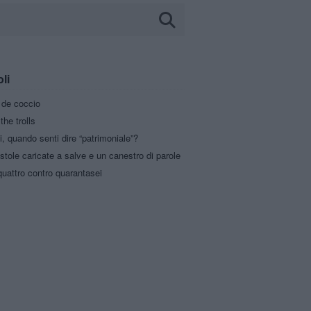
oli
a de coccio
the trolls
i, quando senti dire “patrimoniale”?
stole caricate a salve e un canestro di parole
uattro contro quarantasei