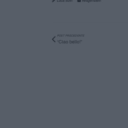
Luca Sofri
Wittgenstein
POST PRECEDENTE
“Ciao bello!”