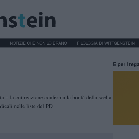
NOTIZIE CHE NON LO ERANO
FILOLOGIA DI WITTGENSTEIN
E per i rega
a – la cui reazione conferma la bontà della scelta
dicali nelle liste del PD