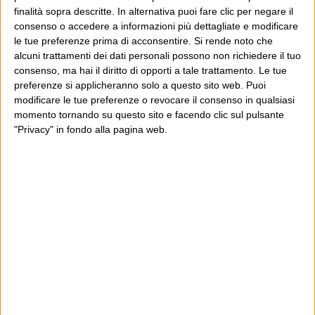
finalità sopra descritte. In alternativa puoi fare clic per negare il
Luca Sofri
Wittgenstein
consenso o accedere a informazioni più dettagliate e modificare
le tue preferenze prima di acconsentire.
Si rende noto che
alcuni trattamenti dei dati personali possono non richiedere il tuo
consenso, ma hai il diritto di opporti a tale trattamento. Le tue
preferenze si applicheranno solo a questo sito web. Puoi
modificare le tue preferenze o revocare il consenso in qualsiasi
POST SUCCESSIVO
POST PRECEDENTE
momento tornando su questo sito e facendo clic sul pulsante
A scanso di equivoci
"Privacy" in fondo alla pagina web.
Luddisti
E per i regali di Natale