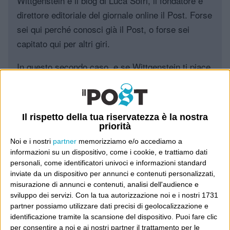
Wittgenstein è il blog di Luca Sofri, il fondatore e
direttore editoriale del giornale online il Post. Forse
sei qui perché conosci già il Post, o forse sei
capitato qui per altri giri.
In questo secondo caso, e se Wittgenstein ti piace,
potrebbe piacerti anche il Post: che è partito
proprio da qui, e dal voler portare gli approcci di
questo blog dentro a un progetto più grande.
Il rispetto della tua riservatezza è la nostra
priorità
Poi il Post è cresciuto ed è diventato anche altro:
Noi e i nostri
partner
memorizziamo e/o accediamo a
un progetto giornalistico che prosegue da oltre 16
informazioni su un dispositivo, come i cookie, e trattiamo dati
anni, grazie a chi lo scopre, lo apprezza e lo
personali, come identificatori univoci e informazioni standard
consiglia in giro.
inviate da un dispositivo per annunci e contenuti personalizzati,
misurazione di annunci e contenuti, analisi dell'audience e
sviluppo dei servizi.
Con la tua autorizzazione noi e i nostri 1731
Leggi il Post, magari ti piace
partner possiamo utilizzare dati precisi di geolocalizzazione e
identificazione tramite la scansione del dispositivo. Puoi fare clic
per consentire a noi e ai nostri partner il trattamento per le