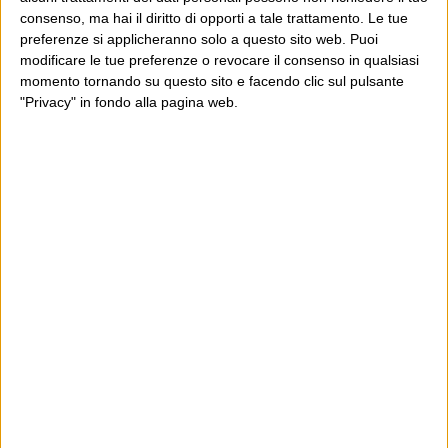
E per i regali di Natale
consenso, ma hai il diritto di opporti a tale trattamento. Le tue
preferenze si applicheranno solo a questo sito web. Puoi
modificare le tue preferenze o revocare il consenso in qualsiasi
momento tornando su questo sito e facendo clic sul pulsante
"Privacy" in fondo alla pagina web.
Ultimi articoli
La sinistra de coccio