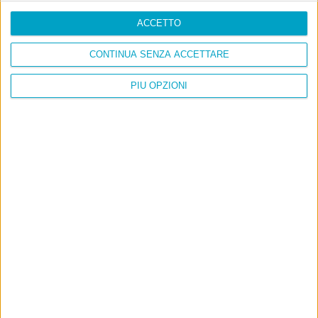
ACCETTO
CONTINUA SENZA ACCETTARE
PIÙ OPZIONI
Info
AI che scrive di Taylor Swift come se fossi io