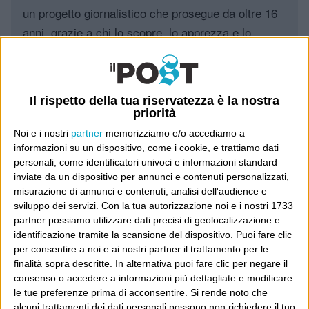
un progetto giornalistico che prosegue da oltre 16
anni, grazie a chi lo scopre, lo apprezza e lo
consiglia in giro.
Leggi il Post, magari ti piace
Il rispetto della tua riservatezza è la nostra
priorità
Noi e i nostri
partner
memorizziamo e/o accediamo a
Luca Sofri
Wittgenstein
informazioni su un dispositivo, come i cookie, e trattiamo dati
personali, come identificatori univoci e informazioni standard
inviate da un dispositivo per annunci e contenuti personalizzati,
misurazione di annunci e contenuti, analisi dell'audience e
sviluppo dei servizi.
Con la tua autorizzazione noi e i nostri 1733
partner possiamo utilizzare dati precisi di geolocalizzazione e
POST PRECEDENTE
POST SUCCESSIVO
identificazione tramite la scansione del dispositivo. Puoi fare clic
Non pensate a quale partito,
Siamo delle teste di sostantivi
pensate a quale blog
sessuali
per consentire a noi e ai nostri partner il trattamento per le
finalità sopra descritte. In alternativa puoi fare clic per negare il
consenso o accedere a informazioni più dettagliate e modificare
le tue preferenze prima di acconsentire.
Si rende noto che
alcuni trattamenti dei dati personali possono non richiedere il tuo