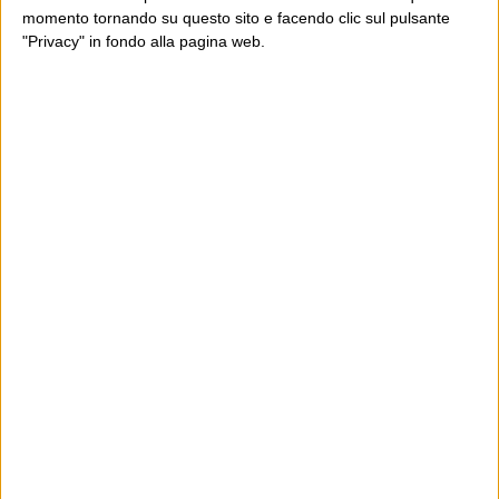
momento tornando su questo sito e facendo clic sul pulsante
"Privacy" in fondo alla pagina web.
Ultimi articoli
La sinistra de coccio
Don’t feed the trolls
A chi pensi, quando senti dire “patrimoniale”?
Con due pistole caricate a salve e un canestro di parole
Cinquantaquattro contro quarantasei