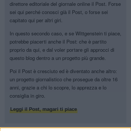
direttore editoriale del giornale online il Post. Forse
sei qui perché conosci già il Post, o forse sei
capitato qui per altri giri.
In questo secondo caso, e se Wittgenstein ti piace,
potrebbe piacerti anche il Post: che è partito
proprio da qui, e dal voler portare gli approcci di
questo blog dentro a un progetto più grande.
Poi il Post è cresciuto ed è diventato anche altro:
un progetto giornalistico che prosegue da oltre 16
anni, grazie a chi lo scopre, lo apprezza e lo
consiglia in giro.
Leggi il Post, magari ti piace