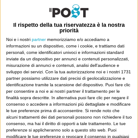
Luca Sofri
Wittgenstein
Il rispetto della tua riservatezza è la nostra
priorità
Noi e i nostri
partner
memorizziamo e/o accediamo a
POST PRECEDENTE
POST SUCCESSIVO
Dicevamo?
Juego
informazioni su un dispositivo, come i cookie, e trattiamo dati
personali, come identificatori univoci e informazioni standard
inviate da un dispositivo per annunci e contenuti personalizzati,
misurazione di annunci e contenuti, analisi dell'audience e
sviluppo dei servizi.
Con la tua autorizzazione noi e i nostri 1731
E per i regali di Natale
partner possiamo utilizzare dati precisi di geolocalizzazione e
identificazione tramite la scansione del dispositivo. Puoi fare clic
per consentire a noi e ai nostri partner il trattamento per le
finalità sopra descritte. In alternativa puoi fare clic per negare il
consenso o accedere a informazioni più dettagliate e modificare
le tue preferenze prima di acconsentire.
Si rende noto che
alcuni trattamenti dei dati personali possono non richiedere il tuo
consenso, ma hai il diritto di opporti a tale trattamento. Le tue
preferenze si applicheranno solo a questo sito web. Puoi
modificare le tue preferenze o revocare il consenso in qualsiasi