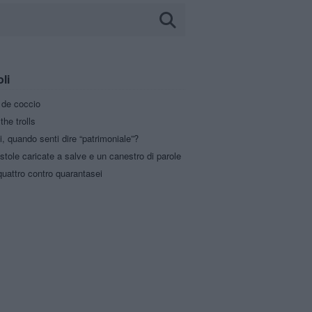
oli
a de coccio
the trolls
i, quando senti dire “patrimoniale”?
stole caricate a salve e un canestro di parole
uattro contro quarantasei