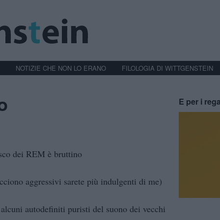
NOTIZIE CHE NON LO ERANO
FILOLOGIA DI WITTGENSTEIN
o
E per i rega
isco dei REM è bruttino
cciono aggressivi sarete più indulgenti di me)
lcuni autodefiniti puristi del suono dei vecchi