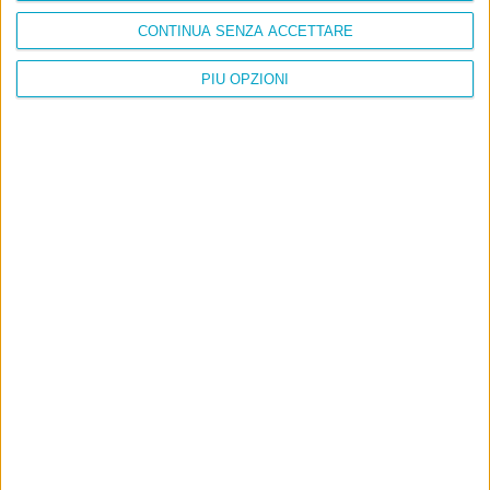
CONTINUA SENZA ACCETTARE
PIÙ OPZIONI
Info
AI che scrive di Taylor Swift come se fossi io
Filologia di Wittgenstein
Cookie