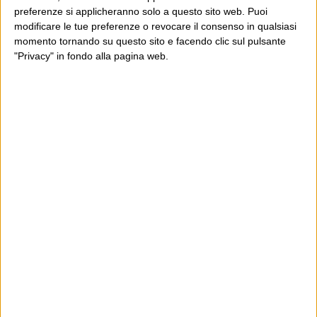
preferenze si applicheranno solo a questo sito web. Puoi
modificare le tue preferenze o revocare il consenso in qualsiasi
momento tornando su questo sito e facendo clic sul pulsante
"Privacy" in fondo alla pagina web.
Ultimi articoli
La sinistra de coccio
Don’t feed the trolls
A chi pensi, quando senti dire “patrimoniale”?
Con due pistole caricate a salve e un canestro di parole