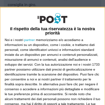
consiglia in giro.
Leggi il Post, magari ti piace
Il rispetto della tua riservatezza è la nostra
priorità
Luca Sofri
Wittgenstein
Noi e i nostri
partner
memorizziamo e/o accediamo a
informazioni su un dispositivo, come i cookie, e trattiamo dati
personali, come identificatori univoci e informazioni standard
inviate da un dispositivo per annunci e contenuti personalizzati,
misurazione di annunci e contenuti, analisi dell'audience e
POST PRECEDENTE
POST SUCCESSIVO
sviluppo dei servizi.
Con la tua autorizzazione noi e i nostri 1733
Ansia da prestazione
“How the Iraq war began”
partner possiamo utilizzare dati precisi di geolocalizzazione e
identificazione tramite la scansione del dispositivo. Puoi fare clic
per consentire a noi e ai nostri partner il trattamento per le
finalità sopra descritte. In alternativa puoi fare clic per negare il
consenso o accedere a informazioni più dettagliate e modificare
E per i regali di Natale
le tue preferenze prima di acconsentire.
Si rende noto che
alcuni trattamenti dei dati personali possono non richiedere il tuo
consenso, ma hai il diritto di opporti a tale trattamento. Le tue