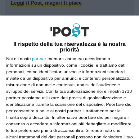
Leggi il Post, magari ti piace
Luca Sofri
Wittgenstein
Il rispetto della tua riservatezza è la nostra
priorità
Noi e i nostri
partner
memorizziamo e/o accediamo a
informazioni su un dispositivo, come i cookie, e trattiamo dati
POST SUCCESSIVO
personali, come identificatori univoci e informazioni standard
inviate da un dispositivo per annunci e contenuti personalizzati,
POST PRECEDENTE
misurazione di annunci e contenuti, analisi dell'audience e
sviluppo dei servizi.
Con la tua autorizzazione noi e i nostri 1733
La battaglia di Villa Medici
partner possiamo utilizzare dati precisi di geolocalizzazione e
identificazione tramite la scansione del dispositivo. Puoi fare clic
Power to the people
per consentire a noi e ai nostri partner il trattamento per le
finalità sopra descritte. In alternativa puoi fare clic per negare il
consenso o accedere a informazioni più dettagliate e modificare
le tue preferenze prima di acconsentire.
Si rende noto che
alcuni trattamenti dei dati personali possono non richiedere il tuo
E per i regali di Natale