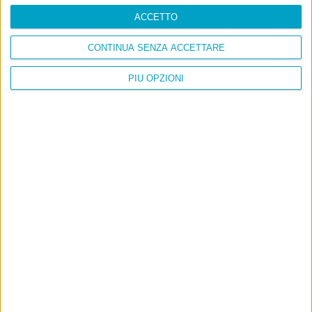
ACCETTO
CONTINUA SENZA ACCETTARE
PIÙ OPZIONI
Info
AI che scrive di Taylor Swift come se fossi io