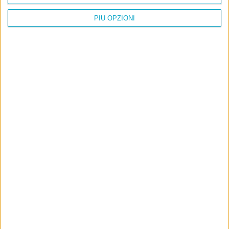
PIÙ OPZIONI
Info
AI che scrive di Taylor Swift come se fossi io
Filologia di Wittgenstein
Cookie
Informativa sui cookie