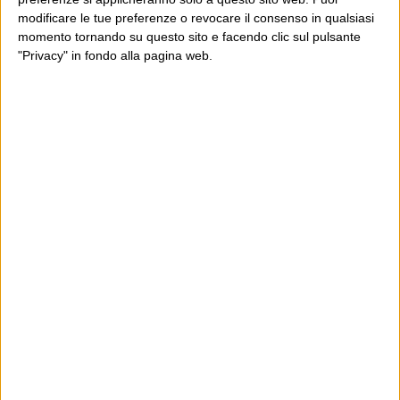
modificare le tue preferenze o revocare il consenso in qualsiasi
momento tornando su questo sito e facendo clic sul pulsante
"Privacy" in fondo alla pagina web.
Ultimi articoli
La sinistra de coccio
Don’t feed the trolls
A chi pensi, quando senti dire “patrimoniale”?
Con due pistole caricate a salve e un canestro di parole
Cinquantaquattro contro quarantasei