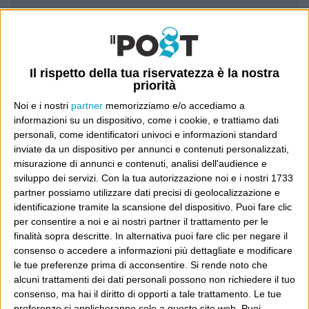
Luca Sofri
Wittgenstein
Il rispetto della tua riservatezza è la nostra
priorità
Noi e i nostri
partner
memorizziamo e/o accediamo a
informazioni su un dispositivo, come i cookie, e trattiamo dati
POST PRECEDENTE
personali, come identificatori univoci e informazioni standard
POST SUCCESSIVO
Ok Computer
inviate da un dispositivo per annunci e contenuti personalizzati,
Zuma
misurazione di annunci e contenuti, analisi dell'audience e
sviluppo dei servizi.
Con la tua autorizzazione noi e i nostri 1733
partner possiamo utilizzare dati precisi di geolocalizzazione e
identificazione tramite la scansione del dispositivo. Puoi fare clic
per consentire a noi e ai nostri partner il trattamento per le
E per i regali di Natale
finalità sopra descritte. In alternativa puoi fare clic per negare il
consenso o accedere a informazioni più dettagliate e modificare
le tue preferenze prima di acconsentire.
Si rende noto che
alcuni trattamenti dei dati personali possono non richiedere il tuo
consenso, ma hai il diritto di opporti a tale trattamento. Le tue
preferenze si applicheranno solo a questo sito web. Puoi