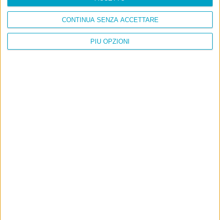
CONTINUA SENZA ACCETTARE
PIÙ OPZIONI
Info
AI che scrive di Taylor Swift come se fossi io
Filologia di Wittgenstein