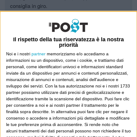
consiglia in giro.
Leggi il Post, magari ti piace
Il rispetto della tua riservatezza è la nostra
priorità
Luca Sofri
Wittgenstein
Noi e i nostri
partner
memorizziamo e/o accediamo a
informazioni su un dispositivo, come i cookie, e trattiamo dati
personali, come identificatori univoci e informazioni standard
inviate da un dispositivo per annunci e contenuti personalizzati,
misurazione di annunci e contenuti, analisi dell'audience e
POST SUCCESSIVO
sviluppo dei servizi.
Con la tua autorizzazione noi e i nostri 1733
POST PRECEDENTE
Torno alla vita di sempre, tra la
L’uomo gradino
partner possiamo utilizzare dati precisi di geolocalizzazione e
gente
identificazione tramite la scansione del dispositivo. Puoi fare clic
per consentire a noi e ai nostri partner il trattamento per le
finalità sopra descritte. In alternativa puoi fare clic per negare il
consenso o accedere a informazioni più dettagliate e modificare
E per i regali di Natale
le tue preferenze prima di acconsentire.
Si rende noto che
alcuni trattamenti dei dati personali possono non richiedere il tuo