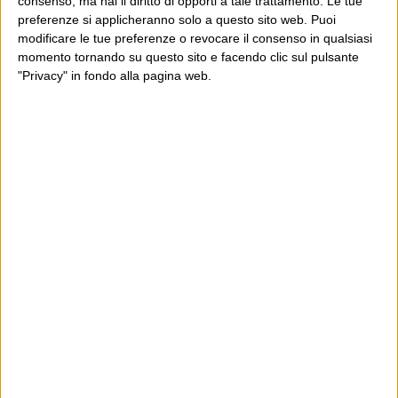
consenso, ma hai il diritto di opporti a tale trattamento. Le tue
preferenze si applicheranno solo a questo sito web. Puoi
modificare le tue preferenze o revocare il consenso in qualsiasi
momento tornando su questo sito e facendo clic sul pulsante
"Privacy" in fondo alla pagina web.
Ultimi articoli
La sinistra de coccio
Don’t feed the trolls
A chi pensi, quando senti dire “patrimoniale”?