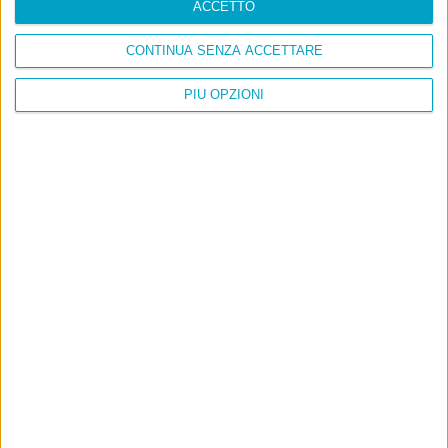
ACCETTO
CONTINUA SENZA ACCETTARE
PIÙ OPZIONI
Info
AI che scrive di Taylor Swift come se fossi io
Filologia di Wittgenstein