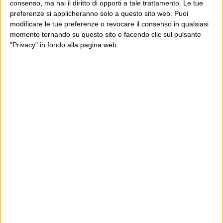
consenso, ma hai il diritto di opporti a tale trattamento. Le tue
preferenze si applicheranno solo a questo sito web. Puoi
modificare le tue preferenze o revocare il consenso in qualsiasi
momento tornando su questo sito e facendo clic sul pulsante
"Privacy" in fondo alla pagina web.
Ultimi articoli
La sinistra de coccio
Don’t feed the trolls
A chi pensi, quando senti dire “patrimoniale”?