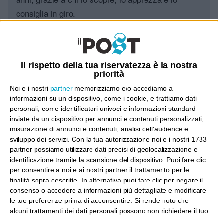
consiglia in giro.
Leggi il Post, magari ti piace
Il rispetto della tua riservatezza è la nostra
priorità
Luca Sofri
Wittgenstein
Noi e i nostri
partner
memorizziamo e/o accediamo a
informazioni su un dispositivo, come i cookie, e trattiamo dati
personali, come identificatori univoci e informazioni standard
inviate da un dispositivo per annunci e contenuti personalizzati,
misurazione di annunci e contenuti, analisi dell'audience e
POST SUCCESSIVO
sviluppo dei servizi.
Con la tua autorizzazione noi e i nostri 1733
POST PRECEDENTE
Bigotti 2.0
partner possiamo utilizzare dati precisi di geolocalizzazione e
We do what we’re told
identificazione tramite la scansione del dispositivo. Puoi fare clic
per consentire a noi e ai nostri partner il trattamento per le
finalità sopra descritte. In alternativa puoi fare clic per negare il
consenso o accedere a informazioni più dettagliate e modificare
le tue preferenze prima di acconsentire.
Si rende noto che
E per i regali di Natale
alcuni trattamenti dei dati personali possono non richiedere il tuo