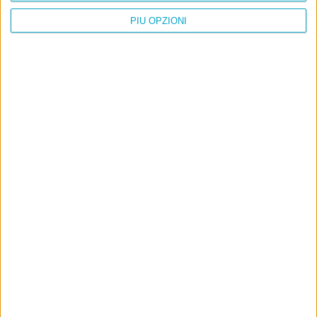
PIÙ OPZIONI
Info
AI che scrive di Taylor Swift come se fossi io
Filologia di Wittgenstein
Cookie
Informativa sui cookie