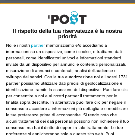
Luca Sofri
Wittgenstein
Il rispetto della tua riservatezza è la nostra
priorità
Noi e i nostri
partner
memorizziamo e/o accediamo a
POST PRECEDENTE
informazioni su un dispositivo, come i cookie, e trattiamo dati
POST SUCCESSIVO
personali, come identificatori univoci e informazioni standard
Not in my name
“Do you want to build prisons or do
inviate da un dispositivo per annunci e contenuti personalizzati,
you want to build colleges?”
misurazione di annunci e contenuti, analisi dell'audience e
sviluppo dei servizi.
Con la tua autorizzazione noi e i nostri 1731
partner possiamo utilizzare dati precisi di geolocalizzazione e
identificazione tramite la scansione del dispositivo. Puoi fare clic
E per i regali di Natale
per consentire a noi e ai nostri partner il trattamento per le
finalità sopra descritte. In alternativa puoi fare clic per negare il
consenso o accedere a informazioni più dettagliate e modificare
le tue preferenze prima di acconsentire.
Si rende noto che
alcuni trattamenti dei dati personali possono non richiedere il tuo
consenso, ma hai il diritto di opporti a tale trattamento. Le tue
preferenze si applicheranno solo a questo sito web. Puoi