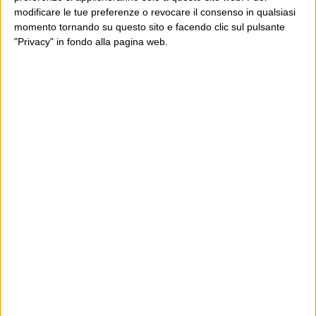
modificare le tue preferenze o revocare il consenso in qualsiasi
momento tornando su questo sito e facendo clic sul pulsante
"Privacy" in fondo alla pagina web.
Ultimi articoli
La sinistra de coccio
Don’t feed the trolls
A chi pensi, quando senti dire “patrimoniale”?
Con due pistole caricate a salve e un canestro di parole
Cinquantaquattro contro quarantasei