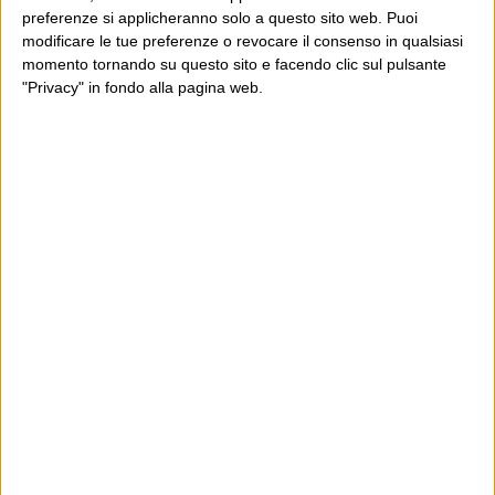
preferenze si applicheranno solo a questo sito web. Puoi
modificare le tue preferenze o revocare il consenso in qualsiasi
momento tornando su questo sito e facendo clic sul pulsante
"Privacy" in fondo alla pagina web.
Ultimi articoli
La sinistra de coccio
Don’t feed the trolls
A chi pensi, quando senti dire “patrimoniale”?
Con due pistole caricate a salve e un canestro di parole