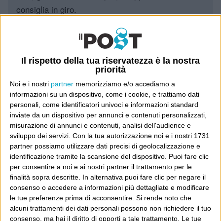
consiglia in giro.
Leggi il Post, magari ti piace
Il rispetto della tua riservatezza è la nostra
priorità
Luca Sofri
Wittgenstein
Noi e i nostri
partner
memorizziamo e/o accediamo a
informazioni su un dispositivo, come i cookie, e trattiamo dati
personali, come identificatori univoci e informazioni standard
inviate da un dispositivo per annunci e contenuti personalizzati,
misurazione di annunci e contenuti, analisi dell'audience e
POST PRECEDENTE
POST SUCCESSIVO
sviluppo dei servizi.
Con la tua autorizzazione noi e i nostri 1731
Prima del sequestro
iPhone arriva in Italia. Ambè
partner possiamo utilizzare dati precisi di geolocalizzazione e
identificazione tramite la scansione del dispositivo. Puoi fare clic
per consentire a noi e ai nostri partner il trattamento per le
finalità sopra descritte. In alternativa puoi fare clic per negare il
consenso o accedere a informazioni più dettagliate e modificare
E per i regali di Natale
le tue preferenze prima di acconsentire.
Si rende noto che
alcuni trattamenti dei dati personali possono non richiedere il tuo
consenso, ma hai il diritto di opporti a tale trattamento. Le tue