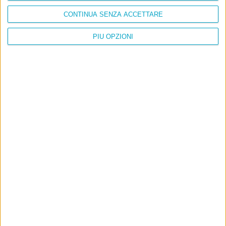
CONTINUA SENZA ACCETTARE
PIÙ OPZIONI
Info
AI che scrive di Taylor Swift come se fossi io
Filologia di Wittgenstein
Cookie