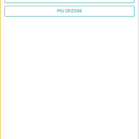
PIÙ OPZIONI
Info
AI che scrive di Taylor Swift come se fossi io
Filologia di Wittgenstein
Cookie
Informativa sui cookie