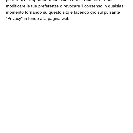
modificare le tue preferenze o revocare il consenso in qualsiasi
momento tornando su questo sito e facendo clic sul pulsante
"Privacy" in fondo alla pagina web.
Ultimi articoli
La sinistra de coccio
Don’t feed the trolls
A chi pensi, quando senti dire “patrimoniale”?
Con due pistole caricate a salve e un canestro di parole
Cinquantaquattro contro quarantasei