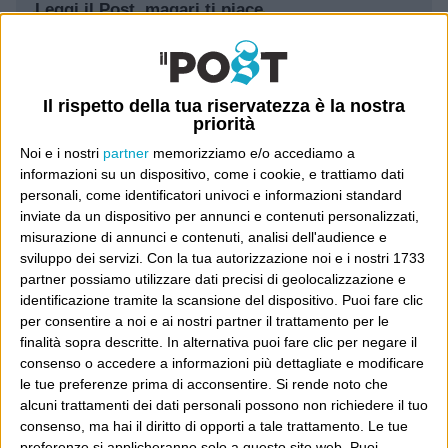
Leggi il Post, magari ti piace
Luca Sofri
Wittgenstein
Il rispetto della tua riservatezza è la nostra
priorità
Noi e i nostri
partner
memorizziamo e/o accediamo a
informazioni su un dispositivo, come i cookie, e trattiamo dati
personali, come identificatori univoci e informazioni standard
POST PRECEDENTE
POST SUCCESSIVO
inviate da un dispositivo per annunci e contenuti personalizzati,
Momofuku
Colori
misurazione di annunci e contenuti, analisi dell'audience e
sviluppo dei servizi.
Con la tua autorizzazione noi e i nostri 1733
partner possiamo utilizzare dati precisi di geolocalizzazione e
identificazione tramite la scansione del dispositivo. Puoi fare clic
per consentire a noi e ai nostri partner il trattamento per le
E per i regali di Natale
finalità sopra descritte. In alternativa puoi fare clic per negare il
consenso o accedere a informazioni più dettagliate e modificare
le tue preferenze prima di acconsentire.
Si rende noto che
alcuni trattamenti dei dati personali possono non richiedere il tuo
consenso, ma hai il diritto di opporti a tale trattamento. Le tue
preferenze si applicheranno solo a questo sito web. Puoi