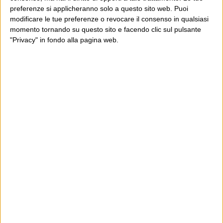
preferenze si applicheranno solo a questo sito web. Puoi
modificare le tue preferenze o revocare il consenso in qualsiasi
momento tornando su questo sito e facendo clic sul pulsante
"Privacy" in fondo alla pagina web.
Ultimi articoli
La sinistra de coccio
Don’t feed the trolls
A chi pensi, quando senti dire “patrimoniale”?
Con due pistole caricate a salve e un canestro di parole