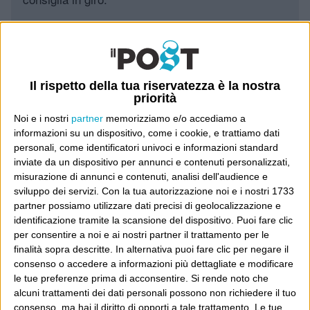
Leggi il Post, magari ti piace
Il rispetto della tua riservatezza è la nostra
Luca Sofri
Wittgenstein
priorità
Noi e i nostri
partner
memorizziamo e/o accediamo a
informazioni su un dispositivo, come i cookie, e trattiamo dati
personali, come identificatori univoci e informazioni standard
inviate da un dispositivo per annunci e contenuti personalizzati,
misurazione di annunci e contenuti, analisi dell'audience e
POST SUCCESSIVO
POST PRECEDENTE
sviluppo dei servizi.
Con la tua autorizzazione noi e i nostri 1733
Nysh
partner possiamo utilizzare dati precisi di geolocalizzazione e
identificazione tramite la scansione del dispositivo. Puoi fare clic
per consentire a noi e ai nostri partner il trattamento per le
finalità sopra descritte. In alternativa puoi fare clic per negare il
consenso o accedere a informazioni più dettagliate e modificare
E per i regali di Natale
le tue preferenze prima di acconsentire.
Si rende noto che
alcuni trattamenti dei dati personali possono non richiedere il tuo
consenso, ma hai il diritto di opporti a tale trattamento. Le tue