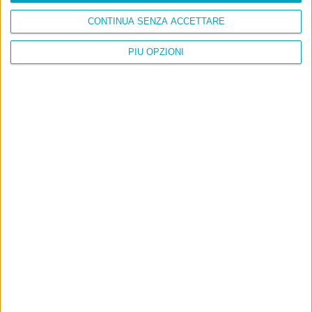
CONTINUA SENZA ACCETTARE
PIÙ OPZIONI
Info
AI che scrive di Taylor Swift come se fossi io
Filologia di Wittgenstein