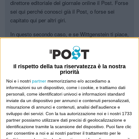
direttore editoriale del giornale online il Post. Forse
sei qui perché conosci già il Post, o forse sei
capitato qui per altri giri.
In questo secondo caso, e se Wittgenstein ti piace,
potrebbe piacerti anche il Post: che è partito
proprio da qui, e dal voler portare gli approcci di
questo blog dentro a un progetto più grande.
Il rispetto della tua riservatezza è la nostra
priorità
Poi il Post è cresciuto ed è diventato anche altro:
Noi e i nostri
partner
memorizziamo e/o accediamo a
un progetto giornalistico che prosegue da oltre 16
informazioni su un dispositivo, come i cookie, e trattiamo dati
anni, grazie a chi lo scopre, lo apprezza e lo
personali, come identificatori univoci e informazioni standard
consiglia in giro.
inviate da un dispositivo per annunci e contenuti personalizzati,
misurazione di annunci e contenuti, analisi dell'audience e
sviluppo dei servizi.
Con la tua autorizzazione noi e i nostri 1733
Leggi il Post, magari ti piace
partner possiamo utilizzare dati precisi di geolocalizzazione e
identificazione tramite la scansione del dispositivo. Puoi fare clic
per consentire a noi e ai nostri partner il trattamento per le