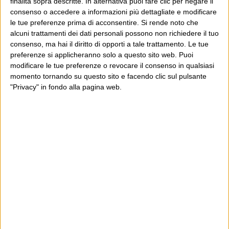
finalità sopra descritte. In alternativa puoi fare clic per negare il
Luca Sofri
Wittgenstein
consenso o accedere a informazioni più dettagliate e modificare
le tue preferenze prima di acconsentire.
Si rende noto che
alcuni trattamenti dei dati personali possono non richiedere il tuo
consenso, ma hai il diritto di opporti a tale trattamento. Le tue
preferenze si applicheranno solo a questo sito web. Puoi
POST PRECEDENTE
POST SUCCESSIVO
modificare le tue preferenze o revocare il consenso in qualsiasi
Pilgrim road
E Belouis Some, no?
momento tornando su questo sito e facendo clic sul pulsante
"Privacy" in fondo alla pagina web.
E per i regali di Natale