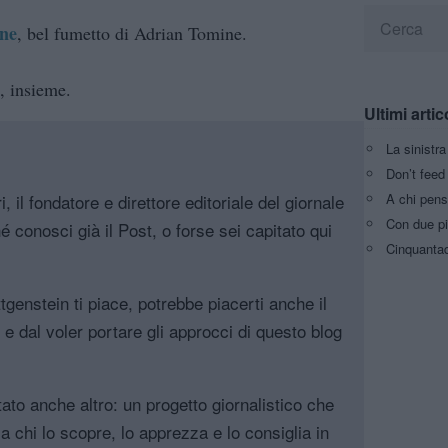
one
, bel fumetto di Adrian Tomine.
, insieme.
Ultimi artic
La sinistr
Don’t feed 
A chi pens
, il fondatore e direttore editoriale del giornale
Con due pi
é conosci già il Post, o forse sei capitato qui
Cinquantaq
genstein ti piace, potrebbe piacerti anche il
, e dal voler portare gli approcci di questo blog
tato anche altro: un progetto giornalistico che
a chi lo scopre, lo apprezza e lo consiglia in