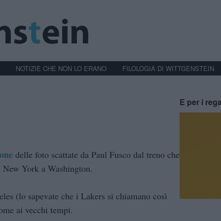
NOTIZIE CHE NON LO ERANO
FILOLOGIA DI WITTGENSTEIN
E per i rega
ione
delle foto scattate da Paul Fusco dal treno che
da New York a Washington.
es (lo sapevate che i Lakers si chiamano così
ome ai vecchi tempi.