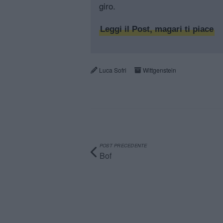
giro.
Leggi il Post, magari ti piace
Luca Sofri
Wittgenstein
POST PRECEDENTE
Bof