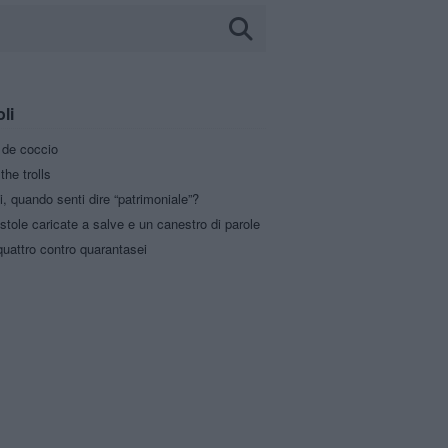
oli
a de coccio
the trolls
i, quando senti dire “patrimoniale”?
stole caricate a salve e un canestro di parole
uattro contro quarantasei