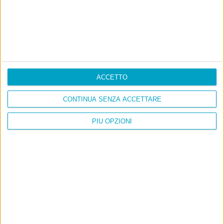
A chi pensi, quando senti dire “patrimoniale”?
Con due pistole caricate a salve e un canestro di parole
Cinquantaquattro contro quarantasei
ACCETTO
CONTINUA SENZA ACCETTARE
PIÙ OPZIONI