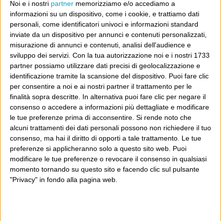
Noi e i nostri
partner
memorizziamo e/o accediamo a
di molti altri- la processabilità del primo ministro non è
informazioni su un dispositivo, come i cookie, e trattiamo dati
la prima
personali, come identificatori univoci e informazioni standard
inviate da un dispositivo per annunci e contenuti personalizzati,
misurazione di annunci e contenuti, analisi dell'audience e
Dove sei?
sviluppo dei servizi.
Con la tua autorizzazione noi e i nostri 1733
partner possiamo utilizzare dati precisi di geolocalizzazione e
identificazione tramite la scansione del dispositivo. Puoi fare clic
Wittgenstein è il blog di Luca Sofri, il fondatore e
per consentire a noi e ai nostri partner il trattamento per le
direttore editoriale del giornale online il Post. Forse
finalità sopra descritte. In alternativa puoi fare clic per negare il
sei qui perché conosci già il Post, o forse sei
consenso o accedere a informazioni più dettagliate e modificare
le tue preferenze prima di acconsentire.
Si rende noto che
capitato qui per altri giri.
alcuni trattamenti dei dati personali possono non richiedere il tuo
consenso, ma hai il diritto di opporti a tale trattamento. Le tue
In questo secondo caso, e se Wittgenstein ti piace,
preferenze si applicheranno solo a questo sito web. Puoi
potrebbe piacerti anche il Post: che è partito
modificare le tue preferenze o revocare il consenso in qualsiasi
proprio da qui, e dal voler portare gli approcci di
momento tornando su questo sito e facendo clic sul pulsante
"Privacy" in fondo alla pagina web.
questo blog dentro a un progetto più grande.
Poi il Post è cresciuto ed è diventato anche altro:
un progetto giornalistico che prosegue da oltre 16