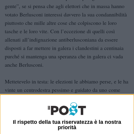
gente”, se si pensa che agli elettori che in massa hanno
votato Berlusconi interessi davvero la sua condannibilità
piuttosto che mille altre cose che colpiscono le loro
tasche e le loro vite. Con l’eccezione di quelli così
allenati all’indignazione antiberlusconiana da essere
disposti a far mettere in galera i clandestini a centinaia
purché si mantenga una speranza che in galera ci vada
anche Berlusconi.
Mettetevelo in testa: le elezioni le abbiamo perse, e le ha
vinte un centrodestra pessimo e guidato da uno come
Berlusconi. Se volevate un paese fatto a misura della
sinistra, lo educavate meglio e vincevate le elezioni.
Adesso sembriamo i tifosi della nazionale che protestano
Il rispetto della tua riservatezza è la nostra
se l’Olanda fa il biscotto. Le abbiamo perse, e ora
priorità
cerchiamo di stabilire delle priorità: tra le mie – e quella