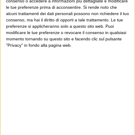
consenso o accedere a informazioni più dettagliate e modificare
Commenti chiusi
le tue preferenze prima di acconsentire.
Si rende noto che
alcuni trattamenti dei dati personali possono non richiedere il tuo
POST PRECEDENTE
POST SUCCESSIVO
consenso, ma hai il diritto di opporti a tale trattamento. Le tue
The cost of lövin
Anita
preferenze si applicheranno solo a questo sito web. Puoi
modificare le tue preferenze o revocare il consenso in qualsiasi
momento tornando su questo sito e facendo clic sul pulsante
"Privacy" in fondo alla pagina web.
E per i regali di Natale