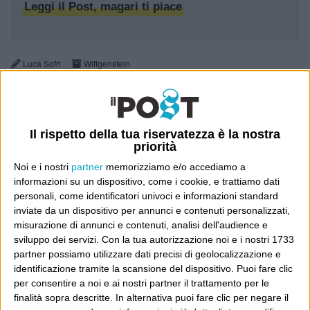
Leggi il Post, magari ti piace
Luca Sofri
Wittgenstein
Il rispetto della tua riservatezza è la nostra
priorità
2 COMMENTI SU “
WHO’S FOOLIN’
Noi e i nostri
partner
memorizziamo e/o accediamo a
WHO
”
informazioni su un dispositivo, come i cookie, e trattiamo dati
personali, come identificatori univoci e informazioni standard
inviate da un dispositivo per annunci e contenuti personalizzati,
Pingback:
Freaks | Wittgenstein
misurazione di annunci e contenuti, analisi dell'audience e
sviluppo dei servizi.
Con la tua autorizzazione noi e i nostri 1733
partner possiamo utilizzare dati precisi di geolocalizzazione e
identificazione tramite la scansione del dispositivo. Puoi fare clic
Pingback:
Non è ver che c'è la crisi (le banche ci stanno
facendo uno scherzo) | icynoise
per consentire a noi e ai nostri partner il trattamento per le
finalità sopra descritte. In alternativa puoi fare clic per negare il