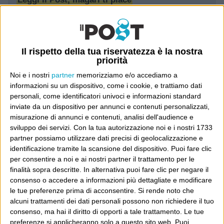
Luca Sofri
Wittgenstein
Il rispetto della tua riservatezza è la nostra
priorità
Noi e i nostri
partner
memorizziamo e/o accediamo a
informazioni su un dispositivo, come i cookie, e trattiamo dati
personali, come identificatori univoci e informazioni standard
POST PRECEDENTE
POST SUCCESSIVO
inviate da un dispositivo per annunci e contenuti personalizzati,
Buona
Freaks
misurazione di annunci e contenuti, analisi dell'audience e
sviluppo dei servizi.
Con la tua autorizzazione noi e i nostri 1733
partner possiamo utilizzare dati precisi di geolocalizzazione e
identificazione tramite la scansione del dispositivo. Puoi fare clic
E per i regali di Natale
per consentire a noi e ai nostri partner il trattamento per le
finalità sopra descritte. In alternativa puoi fare clic per negare il
consenso o accedere a informazioni più dettagliate e modificare
le tue preferenze prima di acconsentire.
Si rende noto che
alcuni trattamenti dei dati personali possono non richiedere il tuo
consenso, ma hai il diritto di opporti a tale trattamento. Le tue
preferenze si applicheranno solo a questo sito web. Puoi