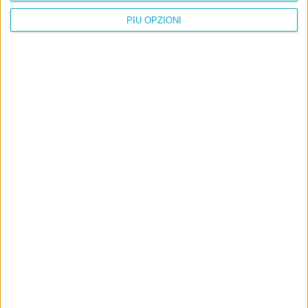
PIÙ OPZIONI
Info
AI che scrive di Taylor Swift come se fossi io
Filologia di Wittgenstein
Cookie
Informativa sui cookie