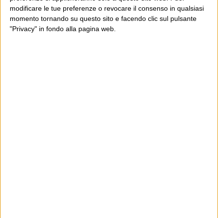
modificare le tue preferenze o revocare il consenso in qualsiasi
momento tornando su questo sito e facendo clic sul pulsante
"Privacy" in fondo alla pagina web.
Ultimi articoli
La sinistra de coccio
Don’t feed the trolls
A chi pensi, quando senti dire “patrimoniale”?
Con due pistole caricate a salve e un canestro di parole
Cinquantaquattro contro quarantasei