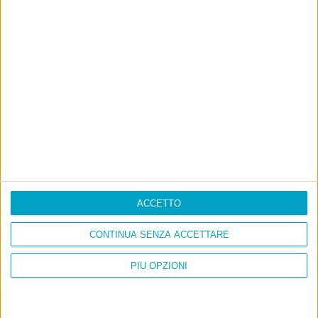
Con due pistole caricate a salve e un canestro di parole
Cinquantaquattro contro quarantasei
ACCETTO
CONTINUA SENZA ACCETTARE
PIÙ OPZIONI