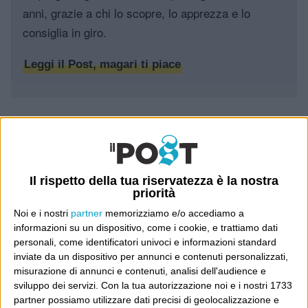
anni, grazie a chi lo scopre, lo apprezza e lo
consiglia in giro.
Leggi il Post, magari ti piace
Luca Sofri
Wittgenstein
Il rispetto della tua riservatezza è la nostra
priorità
4 COMMENTI SU “
PENSA
”
Noi e i nostri
partner
memorizziamo e/o accediamo a
informazioni su un dispositivo, come i cookie, e trattiamo dati
personali, come identificatori univoci e informazioni standard
Pingback:
A qualcuno tocca pur dirlo « Il blog di lucacicca
inviate da un dispositivo per annunci e contenuti personalizzati,
misurazione di annunci e contenuti, analisi dell'audience e
sviluppo dei servizi.
Con la tua autorizzazione noi e i nostri 1733
partner possiamo utilizzare dati precisi di geolocalizzazione e
Pingback:
Rom: assolti non fanno notizia «