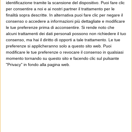
identificazione tramite la scansione del dispositivo. Puoi fare clic
myfavoritethings
per consentire a noi e ai nostri partner il trattamento per le
finalità sopra descritte. In alternativa puoi fare clic per negare il
consenso o accedere a informazioni più dettagliate e modificare
Pingback:
Il razzismo non esiste « La Casa Dei Giochi
le tue preferenze prima di acconsentire.
Si rende noto che
alcuni trattamenti dei dati personali possono non richiedere il tuo
consenso, ma hai il diritto di opporti a tale trattamento. Le tue
preferenze si applicheranno solo a questo sito web. Puoi
Pingback:
Vita di un IO » Blog Archive » I Rom non rubano
modificare le tue preferenze o revocare il consenso in qualsiasi
i bambini (ma questo non fa notizia)
momento tornando su questo sito e facendo clic sul pulsante
"Privacy" in fondo alla pagina web.
Commenti chiusi
POST PRECEDENTE
POST SUCCESSIVO
Momenti
Ad ampie falcate
E per i regali di Natale