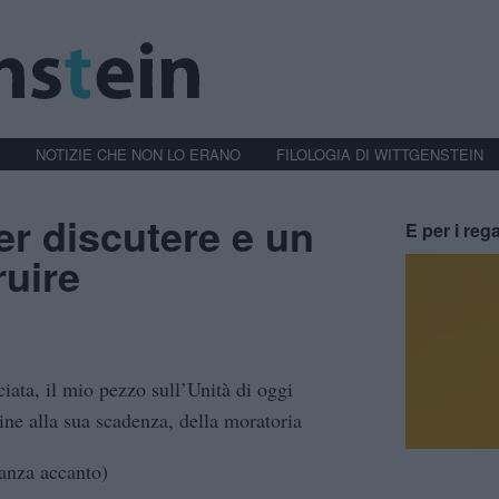
NOTIZIE CHE NON LO ERANO
FILOLOGIA DI WITTGENSTEIN
r discutere e un
E per i rega
ruire
iata, il mio pezzo sull’Unità di oggi
ne alla sua scadenza, della moratoria
tanza accanto)