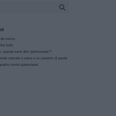
oli
a de coccio
the trolls
i, quando senti dire “patrimoniale”?
stole caricate a salve e un canestro di parole
uattro contro quarantasei