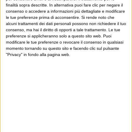
finalità sopra descritte. In alternativa puoi fare clic per negare il
consenso o accedere a informazioni più dettagliate e modificare
Pingback:
YouDem Tv parte con una maldestra "censura"?
| YourGossips
le tue preferenze prima di acconsentire.
Si rende noto che
alcuni trattamenti dei dati personali possono non richiedere il tuo
consenso, ma hai il diritto di opporti a tale trattamento. Le tue
Commenti chiusi
preferenze si applicheranno solo a questo sito web. Puoi
modificare le tue preferenze o revocare il consenso in qualsiasi
POST PRECEDENTE
momento tornando su questo sito e facendo clic sul pulsante
POST SUCCESSIVO
Com’è che il ministro Brunetta
Novembre
"Privacy" in fondo alla pagina web.
diventò professore
E per i regali di Natale