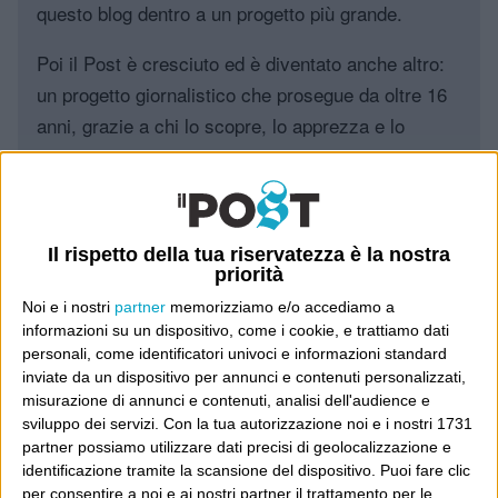
questo blog dentro a un progetto più grande.
Poi il Post è cresciuto ed è diventato anche altro:
un progetto giornalistico che prosegue da oltre 16
anni, grazie a chi lo scopre, lo apprezza e lo
consiglia in giro.
Leggi il Post, magari ti piace
Il rispetto della tua riservatezza è la nostra
priorità
Luca Sofri
Wittgenstein
Noi e i nostri
partner
memorizziamo e/o accediamo a
informazioni su un dispositivo, come i cookie, e trattiamo dati
personali, come identificatori univoci e informazioni standard
inviate da un dispositivo per annunci e contenuti personalizzati,
misurazione di annunci e contenuti, analisi dell'audience e
sviluppo dei servizi.
Con la tua autorizzazione noi e i nostri 1731
UN COMMENTO SU “
MA BOBBA LO
partner possiamo utilizzare dati precisi di geolocalizzazione e
identificazione tramite la scansione del dispositivo. Puoi fare clic
SA?
”
per consentire a noi e ai nostri partner il trattamento per le