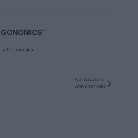
IGONOMICS
”
da » Gigonomics
POST SUCCESSIVO
Arie che tirano