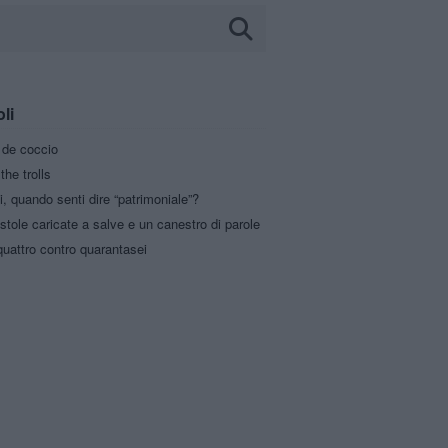
oli
a de coccio
the trolls
i, quando senti dire “patrimoniale”?
stole caricate a salve e un canestro di parole
uattro contro quarantasei